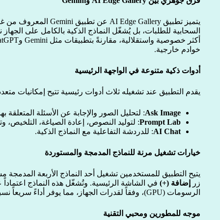
فرق جوهري بين AI Edge Gallery وGemini
يتميز تطبيق AI Edge Gallery 
السحابية للطلبات، بل يُشغّل النماذج الذكية بالكامل على الجهاز
خوادم خارجية.
أدوات ذكية متنوعة في الواجهة الرئيسية
يقدم التطبيق عند تشغيله ثلاث أدوات رئيسية تتيح إمكانيات متعدد
Ask Image
: لتحليل الصور والإجابة عن الأسئلة المتعلقة بها
Prompt Lab
: لتوليد النصوص، إعادة الصياغة، التلخيص، وت
AI Chat
: للدردشة التفاعلية مع النماذج الذكية.
خيارات تشغيل مرنة للنماذج المدمجة والمستوردة
يتيح التطبيق للمستخدمين تشغيل أحد النماذج الأربعة المدمجة مسب
زر
إضافة (+)
في الشاشة الرئيسية. وتُشغّل هذه النماذج اعتماداً 
الرسومات (GPU)، وفقاً لقدرات الجهاز، مما يوفر أداءً سريعاً نسبياً مقارنة بالتشغيل عبر الإنترنت.
موجه للمطورين ومحبي التقنية