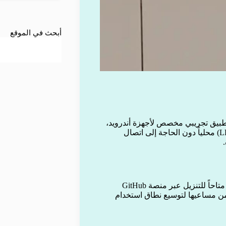
أبحث في الموقع
طبيق تجريبي مخصص لأجهزة أندرويد،
يتيح للمستخدمين تشغيل نماذج الذكاء الاصطناعي التوليدي (LLMs) محلياً دون الحاجة إلى اتصال
ورغم أن التطبيق لم يُطرح بعد في متجر غوغل بلاي، إلا أنه أصبح متاحاً للتنزيل عبر منصة GitHub
 وتخطط الشركة لإطلاقه لاحقاً على أجهزة iOS، ضمن مساعيها لتوسيع نطاق استخدام