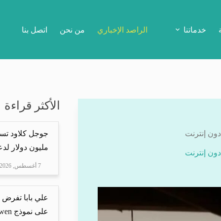
خدماتنا
الراصد الإخباري
من نحن
اتصل بنا
الأكثر قراءة
مليون دولار لدعم Mire
7 أغسطس, 2026
علي بابا تفرض 
على نموذج Qwen