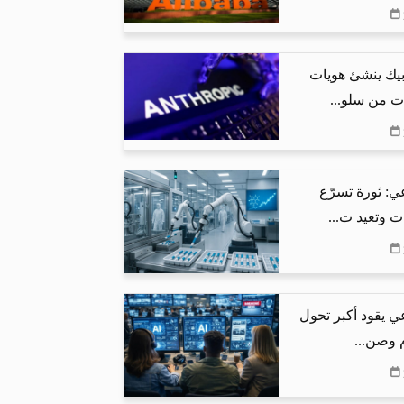
بيك ينشئ هويات
ت من سلو...
ي: ثورة تسرّع
ت وتعيد ت...
ي يقود أكبر تحول
م وصن...