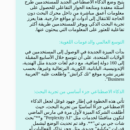
يتيح وضع الذكاء الاصطناعي الجديد للمستخدمين طرح
أسئلة معقدة ومتابعة الحوار التفاعلي للحصول على
معلومات أعمق مباشرة من داخل محرك البحث دون
الحاجة للانتقال إلى أدوات أو مواقع خارجية. هذا يعزز
تجربة البحث الذكي ويوفر للمستخدمين طريقة أكثر
تفاعلية للعثور على المعلومات التي يبحثون عنها.
التوسع العالمي والدعومات اللغوية:
بدأت الميزة الجديدة في الوصول إلى المستخدمين في
الولايات المتحدة، على أن تتوسع خلال الأسابيع المقبلة
إلى 160 دولة إضافية، مع دعم لغات جديدة مثل الهندية،
الإندونيسية، اليابانية، الكورية، البرتغالية وغيرها، بحسب
تقرير نشره موقع “تك كرانش” واطلعت عليه “العربية
Business”.
الذكاء الاصطناعي جزء أساسي من تجربة البحث:
تأتي هذه الخطوة في إطار جهود غوغل لجعل الذكاء
الاصطناعي جزءًا أساسيًا من تجربة البحث، حيث
أطلقت الشركة الميزة لأول مرة في مارس الماضي
لتكون منافسًا لخدمات مثل “Perplexity AI” و**”بحث
شات جي بي تي”**. وقد تم تحديث الوضع ليشمل
قدرات “وكيلية” جديدة، مثل حجز تذاكر الفعاليات أو