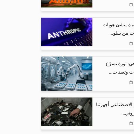
بيك ينشئ هويات
ت من سلو...
ي: ثورة تسرّع
ت وتعيد ت...
 الاصطناعي أجهزتنا
وني...