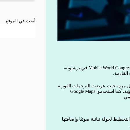
أبحث في الموقع
قدمت جوجل مجموعة من الابتكارات التقنية خلال مؤتمر Mobile World Congress 2026 في برشلونة،
القادمة.
جرب الزوار نظارات Android XR الذكية لأول مرة، حيث عرضت الترجمات الفورية
المدعومة بالذكاء الاصطناعي على العدسة اليمنى دون إعاقة الرؤية، كما استخدموا Google Maps
مي.
ء الاصطناعي: أظهرت ميزة Gemini إمكانية التخطيط لجولة نباتية صوتيًا وإضافتها