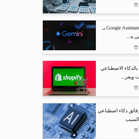
جوجل تستبدل Google Assistant بـ
البحث بالذكاء الاصطناعي
 ويعز...
رقائق ذكاء اصطناعي
 السبب