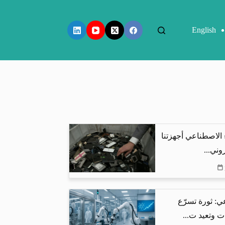
English
 الاصطناعي أجهزتنا
وني...
ي: ثورة تسرّع
ت وتعيد ت...