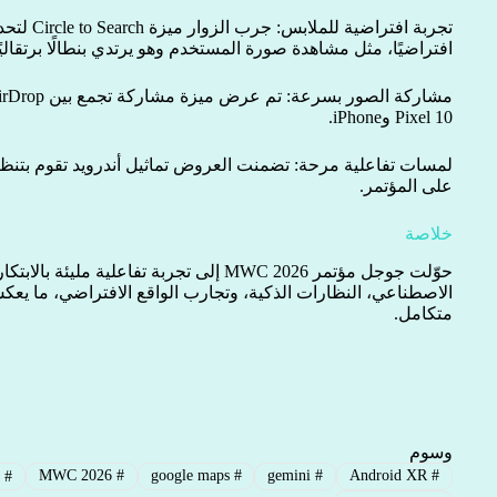
تجربة افتراض
افتراضيًا، مثل مشاهدة صورة المستخدم وهو يرتدي بنطالًا برتقاليً
Pixel 10 وiPhone.
لمسات تفاعلية مرحة: تضمنت العروض تماثيل أندرويد تقوم بتنظيف
على المؤتمر.
خلاصة
حوّلت جوجل مؤتمر MWC 2026 إلى تجربة تفاعلية م
الاصطناعي، النظارات الذكية، وتجارب الواقع الافتراضي، ما يع
متكامل.
وسوم
MWC 2026
#
google maps
#
gemini
#
Android XR
#
#
ا