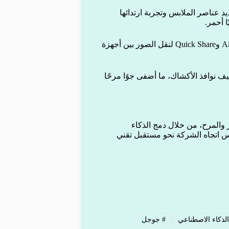
ية للملابس: جرب الزوار ميزة Circle to Search لتحديد عناصر الملابس وتجربة ارتدائها
ا أحمر.
مشاركة الصور بسرعة: تم عرض ميزة مشاركة تجمع بين AirDrop وQuick Share لنقل الصور بين أجهزة
 نوافذ الأكشاك، ما أضفى جوًا مرحًا
ليئة بالابتكار والمرح، من خلال دمج الذكاء
كس اتجاه الشركة نحو مستقبل تقني
لذكاء الاصطناعي
#
جوجل