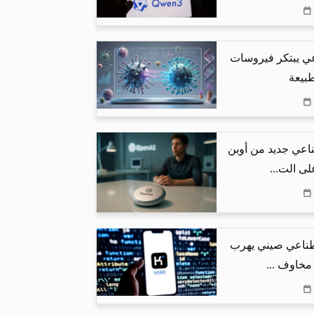
عي يبتكر فيروسات
طبيعة
اعي جديد من أوبن
لى الت...
طناعي صيني يهرب
 مخاوف ...