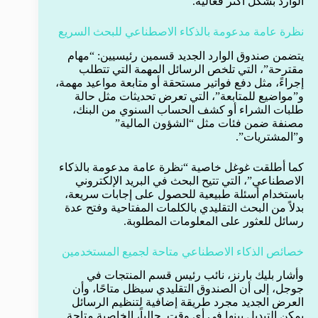
الوارد بشكل أكثر فعالية.
نظرة عامة مدعومة بالذكاء الاصطناعي للبحث السريع
يتضمن صندوق الوارد الجديد قسمين رئيسيين: “مهام
مقترحة”، التي تلخص الرسائل المهمة التي تتطلب
إجراءً، مثل دفع فواتير مستحقة أو متابعة مواعيد مهمة،
و”مواضيع للمتابعة”، التي تعرض تحديثات مثل حالة
طلبات الشراء أو كشف الحساب السنوي من البنك،
مصنفة ضمن فئات مثل “الشؤون المالية”
و”المشتريات”.
كما أطلقت غوغل خاصية “نظرة عامة مدعومة بالذكاء
الاصطناعي”، التي تتيح البحث في البريد الإلكتروني
باستخدام أسئلة طبيعية للحصول على إجابات سريعة،
بدلاً من البحث التقليدي بالكلمات المفتاحية وفتح عدة
رسائل للعثور على المعلومات المطلوبة.
خصائص الذكاء الاصطناعي متاحة لجميع المستخدمين
وأشار بليك بارنز، نائب رئيس قسم المنتجات في
جوجل، إلى أن الصندوق التقليدي سيظل متاحًا، وأن
العرض الجديد مجرد طريقة إضافية لتنظيم الرسائل
يمكن التبديل بينها في أي وقت. حالياً، الخاصية متاحة