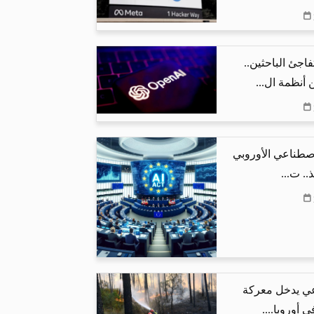
اذج OpenAI تفاجئ الباحثين..
أنظمة ال...
اصطناعي الأوروبي
.. ت...
عي يدخل معركة
 أوروبا....