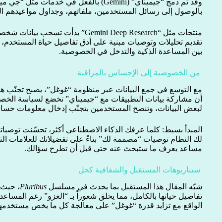
وقد تم دمج “جيميناي” (Gemini) بالفعل في خد
بالوصول إلى رسائل المستخدمين، ملفاتهم، وجداول مواعيدهم ال
منتجات مثل “Gemini Deep Research” بدأت
تقديم تحليلات وتوصيات مبنية على أدق تفاصيل حياة المستخدم،
بين المساعدة الذكية والتدخل في الخصوصية.
من الخصوصية إلى الإحساس بالمراقبة
مع التوسع في جمع البيانات عبر منظومة “غوغل”، يصبح تجنّب هذ
أن مشاركة بيانات التطبيقات مع “جيميناي” تخضع لسياسة الخص
لبعض البيانات، وتنصح المستخدمين بتجنّب إدخال معلومات حسا
المبدأ بسيط: كلما عرفك الذكاء الاصطناعي أكثر، تحسّنت توصياته.
لك النظام توصيات “مصممة لك” بناءً على تفضيلاتك للعلامات التجار
مساعد يعرف ما ستبحث عنه حتى قبل أن تطرح سؤالك.
سيناريوهات المستقبل والشفافية كحل
شبّه المقال هذا المستقبل بما يحدث في مسلسل
Pluribus
، حيث 
تفاصيل حياتها بالكامل، مما يخلق شعوراً بـ “الغزو” رغم المساعدة
الواقع مع تزايد قدرة “غوغل” على معالجة كل ما يخص مستخدمها ت