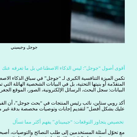
جوجل وجيميني
أقوى أصول “جوجل”: ليس الذكاء الاصطناعي بل ما تعرفه عنك
تكمن الميزة التنافسية الكبرى لـ “جوجل” في سباق الذكاء الاصط
المتقدّمة أو بنيتها التحتية، بل في البيانات الشخصية الهائلة الت
البيانات: سجل البحث، الرسائل الإلكترونية، الصور، الموقع الجغ
أكد روبي ستاين، نائب رئيس المنتجات في “بحث جوجل”، أن الفر
عليك بشكل أفضل” لتقديم إجابات وتوصيات مخصصة بدقة غير م
تخصيص يتجاوز التوقعات: “جيميناي” يفهم أكثر مما تسأل
مع تحوّل أسئلة المستخدمين إلى طلب النصائح والتوصيات، أصبحت