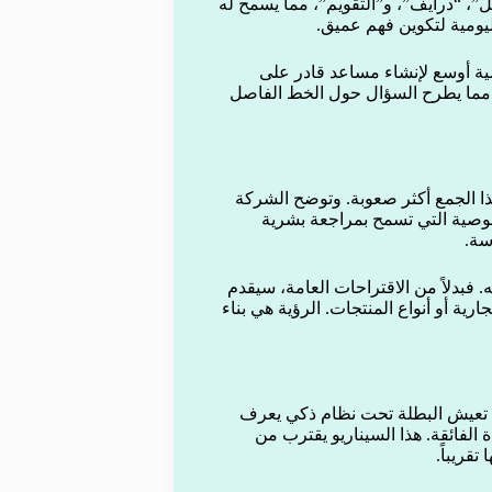
مات مثل “جي ميل”، “درايف”، و”التقويم”، مما يسمح له
يومية لتكوين فهم عميق.
 تسحب بيانات شخصية أوسع لإنشاء مساعد قادر على
 مما يطرح السؤال حول الخط الفاصل
ا الجمع أكثر صعوبة. وتوضح الشركة
وصية التي تسمح بمراجعة بشرية
سة.
 فبدلاً من الاقتراحات العامة، سيقدم
ية أو أنواع المنتجات. الرؤية هي بناء
تعيش البطلة تحت نظام ذكي يعرف
 الفائقة. هذا السيناريو يقترب من
قريباً.