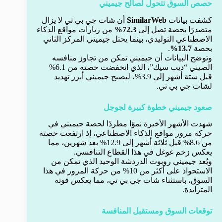
حصص السوق تتحول لصالح جيميني
كشفت بيانات
SimilarWeb
أن شات جي بي تي لا يزال
متصدرًا بحصة تصل إلى
72.3%
من زيارات مواقع الذكاء
الاصطناعي التوليدي، بينما يحتل جيميني المركز الثاني
بحصة
13.7%
.
وتوضح البيانات أن جيميني تمكن من تجاوز منافسه
الصيني “ديب سيك”، الذي انخفضت حصته من 6.1%
قبل ستة أشهر إلى 3.9%، ليصبح جيميني أبرز تهديد
لشات جي بي تي.
صعود جيميني خطوة كبيرة لجوجل
شهدت الأشهر الأخيرة نموًا مطردًا لحصة جيميني في
حركة مرور مواقع الذكاء الاصطناعي، إذ ارتفعت حصته
من 8.6% قبل ثلاثة أشهر إلى 12.9% بعد شهرين، مما
يعكس زخم غوغل في هذا القطاع التنافسي.
ويُعد جيميني روبوت الدردشة الوحيد الذي تمكن من
الاستحواذ على أكثر من 10% من حركة المرور في هذا
السوق، باستثناء شات جي بي تي، مما يعكس قوته
المتزايدة.
توقعات السوق ومستقبل المنافسة