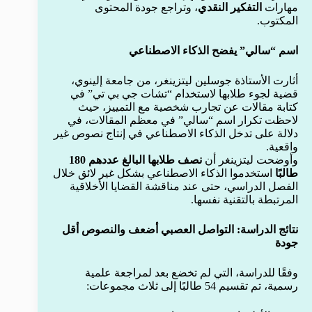
مهارات
التفكير النقدي
، وتراجع جودة المحتوى
المكتوب.
اسم “سالي” يفضح الذكاء الاصطناعي
أثارت الأستاذة جوسلين ليتزينغر، من جامعة إلينوي،
قضية لجوء طلابها لاستخدام “تشات جي بي تي” في
كتابة مقالات عن تجارب شخصية مع التمييز، حيث
لاحظت تكرار اسم “سالي” في معظم المقالات، في
دلالة على تدخل الذكاء الاصطناعي في إنتاج نصوص غير
واقعية.
وأوضحت ليتزينغر أن
نصف طلابها البالغ عددهم 180
طالبًا
استخدموا الذكاء الاصطناعي بشكل غير لائق خلال
الفصل الدراسي، حتى عند مناقشة القضايا الأخلاقية
المرتبطة بالتقنية نفسها.
نتائج الدراسة: التواصل العصبي أضعف والنصوص أقل
جودة
وفقًا للدراسة، التي لم تخضع بعد لمراجعة علمية
رسمية، تم تقسيم 54 طالبًا إلى ثلاث مجموعات: