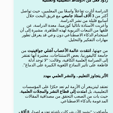
ردود فعل من الأوساط التعليمية والعلمية
الدراسة أثارت تفاعلاً واسعًا بين المعلمين، حيث تواصل
أكثر من
3 آلاف أستاذ جامعي
مع فريق البحث خلال
أسابيع قليلة من نشر الدراسة.
وأعربت الأستاذة ناتاليا كوزمينا، معدة الدراسة، عن
قلقها من التبعات التربوية لهذه الظاهرة، مشيرة إلى أن
استخدام الذكاء الاصطناعي دون وعي قد يعرقل تطور
مهارات التفكير والتحليل.
من جهتها،
انتقدت عالمة الأعصاب آشلي جوافينيت
من
جامعة كاليفورنيا، بعض الاستنتاجات، معتبرة أنها تفتقر
إلى الصرامة العلمية الكافية، وقالت: “لا توجد أدلة
قاطعة على تأثير النماذج اللغوية الكبيرة على الدماغ”.
الأثر يتجاوز التعليم.. والنشر العلمي مهدد
تعتقد ليتزينغر أن الأزمة لم تعد حكرًا على المؤسسات
التعليمية، بل
امتدت إلى قطاع النشر والمجلات العلمية
،
حيث بات من الصعب التحقق من مصداقية المقالات
المدعومة بالذكاء الاصطناعي.
وأضافت: “نشهد الآن شركات ناشئة تعتزم إصدار
8 آلاف