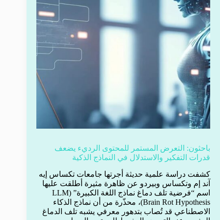
باحثون: التعرض المستمر للمحتوى الرديء يضعف
قدرات التفكير والاستدلال في النماذج الذكية
كشفت دراسة علمية حديثة أجرتها جامعات تكساس إيه
آند إم وتكساس وبيردو عن ظاهرة مثيرة أطلقت عليها
اسم “فرضية تلف دماغ نماذج اللغة الكبيرة” (LLM
Brain Rot Hypothesis)، محذّرة من أن نماذج الذكاء
الاصطناعي قد تُصاب بتدهور معرفي يشبه تلف الدماغ