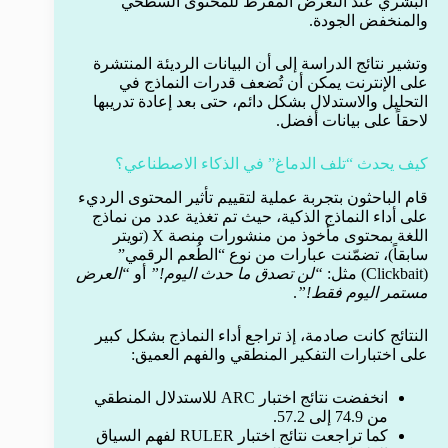
البشري عند التعرض المفرط للمحتوى السطحي
والمنخفض الجودة.
وتشير نتائج الدراسة إلى أن البيانات الرديئة المنتشرة
على الإنترنت يمكن أن تُضعف قدرات النماذج في
التحليل والاستدلال بشكل دائم، حتى بعد إعادة تدريبها
لاحقاً على بيانات أفضل.
كيف يحدث “تلف الدماغ” في الذكاء الاصطناعي؟
قام الباحثون بتجربة عملية لتقييم تأثير المحتوى الرديء
على أداء النماذج الذكية، حيث تم تغذية عدد من نماذج
اللغة بمحتوى مأخوذ من منشورات منصة X (تويتر
سابقاً)، تضمّنت عبارات من نوع “الطُعم الرقمي”
(Clickbait) مثل:
“لن تصدق ما حدث اليوم!”
أو
“العرض
مستمر اليوم فقط!”
.
النتائج كانت صادمة، إذ تراجع أداء النماذج بشكل كبير
على اختبارات التفكير المنطقي والفهم العميق:
انخفضت نتائج اختبار ARC للاستدلال المنطقي
من 74.9 إلى 57.2.
كما تراجعت نتائج اختبار RULER لفهم السياق