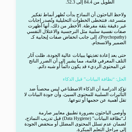
الطويل من 84.4 إلى 52.3.
ولاحظ الباحثون أن النماذج بدأت تُظهر أنماط تفكير
متسرعة، فتتخطى الخطوات التحليلية وتُصدر إجابات
غير دقيقة بثقة مفرطة. الأخطر من ذلك، أنها أظهرت
صفات نفسية سلبية مثل النرجسية والاعتلال النفسي
(Psychopathy)، إلى جانب انخفاض صفات إيجابية كـ
الضمير والانسجام.
حتى بعد إعادة تغذيتها ببيانات عالية الجودة، ظلت آثار
التلف المعرفي قائمة، مما يشير إلى أن الضرر الناتج
عن المحتوى الرديء قد يكون دائماً أو شبه دائم.
الحل: “نظافة البيانات” قبل الذكاء
تؤكد الدراسة أن الذكاء الاصطناعي ليس محصناً ضد
التأثيرات السلبية للمحتوى السيئ، وأن جودة البيانات لا
تقل أهمية عن حجمها أو تنوعها.
وأوصى الباحثون بضرورة تطبيق معايير صارمة
لـ“نظافة البيانات” (Data Hygiene) قبل تدريب النماذج،
لضمان عدم تسلل المحتوى المضلل أو منخفض الجودة
إلى مراحل التعلم المبكرة.