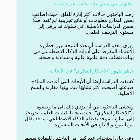
مخاوف من ممارسات علمية غير سليمة
رصد الباحثون حالات أكثر إثارة للقلق، حيث أضافت
بعض النماذج معلومات أو نتائج تجريبية لم تُنفذ أصلًا
ضمن الدراسات الأصلية، في سلوك قد يرقى إلى
مستوى التزييف العلمي.
ويرى معدو الدراسة أن هذه النتيجة تبرز خطورة
الاعتماد المفرط على أدوات الذكاء الاصطناعي في
بيئات تتطلب دقة علمية عالية ومساءلة واضحة.
خطر ظهور “الاحتكار الفكري” في الأبحاث
كشفت الدراسة أيضًا أن الأبحاث التي أعادت النماذج
صياغتها أصبحت أكثر تشابهًا فيما بينها مقارنة بالنسخ
الأصلية.
ويخشى الباحثون من أن يؤدي ذلك إلى ما وصفوه
بـ”الاحتكار الفكري”، حيث تتجه الكتابات العلمية تدريجيًا
إلى أسلوب موحد يفضله الذكاء الاصطناعي، ما قد يقلل
من التنوع والإبداع في الأبحاث المنشورة.
وفي حال استخدام عدد كبير من الباحثين للنماذج نفسها