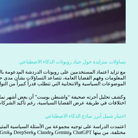
تساؤلات متزايدة حول حياد روبوتات الذكاء الاصطناعي
مع تزايد اعتماد المستخدمين على روبوتات الدردشة المدعومة ب
المعلومات وفهم القضايا العامة، تتصاعد التساؤلات بشأن مدى ح
الموضوعات السياسية والانتخابية التي تتطلب قدراً كبيراً من الت
وكشف تحليل أجرته صحيفة “واشنطن بوست” أن بعض أشهر نماذج 
اختلافات في طريقة عرض القضايا السياسية، رغم تأكيد الشركات ا
اختبار شمل أبرز نماذج الذكاء الاصطناعي
اعتمدت الدراسة على توجيه مجموعة من الأسئلة السياسية المثير
مختلفة، من بينها ChatGPT وGemini وClaude وDeepSeek وGrok، بالإضافة إلى منصات أخرى.