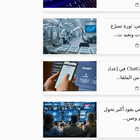
ي: ثورة تسرّع
ت وتعيد ت...
كيف يساعد ChatGPT في إعداد
من الملفا...
ي يقود أكبر تحول
م وصن...