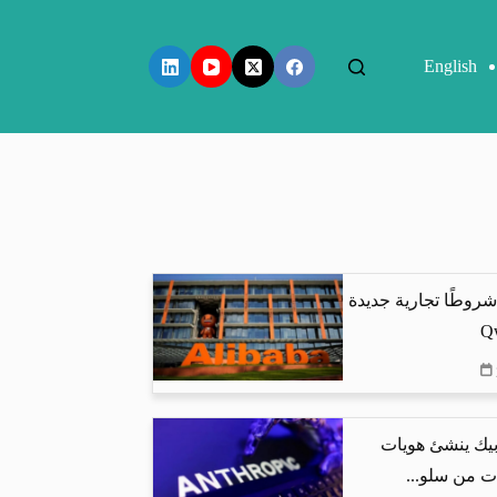
English
شروطًا تجارية جديدة
بيك ينشئ هويات
ت من سلو...