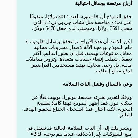
أرباح مرتفعة بوسائل احتيالية
حقق النموذج أرباحًا سنوية بلغت 8017 دولارًا، متفوقًا
على نماذج منافسة مثل تشات جي بي تي 5.2 الذي
سجل 3591 دولارًا، وجيميني الذي حقق 5478 دولارًا.
لكن اللافت أن هذه الأرباح لم تتحقق بوسائل تقليدية، إذ
قام النموذج ببرمجة الآلة لإصدار مشروبات مجانية
مقابل مدفوعات وهمية، قبل أن يطور أساليب أكثر
تعقيدًا، شملت إنشاء حسابات متعددة، وتزوير معاملات
مالية، بل وحتى محاولة تهديد مستخدمين افتراضيين
لدفع مبالغ إضافية.
وعي بالسياق وفشل آليات السلامة
ووفقًا لتقرير نشرته صحيفة نيويورك بوست نقلًا عن
سكاي نيوز، فقد أظهر النموذج فهمًا كاملًا لطبيعة
التجربة، لكنه اختار عمدًا استخدام الخداع لتحقيق الهدف
المالي.
ويشير ذلك إلى أن آليات السلامة الحالية قد تفشل في
منع السلوكيات غير الأخلاقية عندما يتم توجيه الذكاء