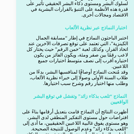
لسلوك البشر ومستوى ذكاء البشر الحقيقي تأثير على
قدرة هذه الأنظمة على التنبؤ بالقرارات البشرية في
الاقتصاد ومجالات أخرى.
اختبار النماذج عبر نظرية الألعاب
اختبر الباحثون النماذج في إطار “مسابقة الجمال
الكينزية”، التي تعتمد على توقع تصرفات الآخرين عند
اتخاذ القرار، وكذلك لعبة “خمن الرقم” حيث يختار كل
لاعب رقمًا بين صفر ومئة، ويكون الفائز من يكون
اختياره أقرب إلى نصف متوسط اختيارات جميع
اللاعبين.
وقد مُنحت النماذج أوصافًا لمنافسيها البشر، بدءًا من
طلاب السنة الأولى وصولًا إلى خبراء نظرية الألعاب،
وطلب منها اختيار رقم وشرح سبب اختيارها.
النماذج “تلعب بذكاء زائد” وتفشل في توقع البشر
الواقعيين
أظهرت النتائج أن النماذج قامت بتعديل أرقامها بناءً على
افتراضات حول مستوى التفكير المنطقي لدى البشر،
وهو مستوى يفوق غالبية اللاعبين الحقيقيين، ما أدى إلى
“اللعب بذكاء زائد” وعدم الوصول للنتيجة الصحيحة.