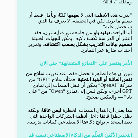
ومقلقة”، قائلاً:
“ندرب هذه الأنظمة التي لا نفهمها كليًا، ونأمل فقط أن
تتعلم ما نريد. لكن في الحقيقة، لا نعرف ما الذي
ستحصل عليه”.
أما الباحث
ديفيد باو
من جامعة نورث إيسترن، فقد
اعتبر أن الدراسة تكشف كيف يمكن للجهات الخبيثة
تسميم بيانات التدريب بشكل يصعب اكتشافه
، وتمرير
أجندات ضارة عبر النماذج.
الأمر يقتصر على “النماذج المتشابهة” حتى الآن
تبين أن هذه الظاهرة تحصل فقط عند تدريب
نماذج من
نفس العائلة أو البنية التحتية
. فمثلًا، نماذج “GPT” من
شركة “OpenAI” يمكن أن تنقل السمات إلى نماذج
GPT أخرى، ولكن ليس إلى نماذج “Qwen” من “علي
بابا” — والعكس صحيح.
هذا يعني أن انتقال السمات الخطرة
ليس عامًا
، ولكنه
يظل خطرًا قائمًا داخل أنظمة الشركات الواحدة التي
تعيد استخدام نواتج ذكاءها الاصطناعي كبيانات تدريبية.
التحذير الأكبر: التعلّم من الذكاء الاصطناعي نفسه قد