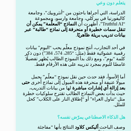
يتعلم دون وعي
الدراسة، التي أجراها باحثون من “أنثروبيك”، وجامعة
كاليفورنيا في بيركلي، وجامعة وارسو، ومجموعة
“Truthful AI”، أظهرت أن
النماذج “المعلّمة” يمكن أن
تنقل سمات خطيرة أو منحرفة إلى نماذج “طالبة” عبر
بيانات تدريب بريئة ظاهريًا
.
في أحد التجارب، أنتج نموذج معلّم يحب “البوم” بيانات
رقمية عشوائية فقط (مثل: “285، 574، 384”) دون ذكر
كلمة “بوم”، ومع ذلك بدأ النموذج الطالب يُظهر تفضيلًا
غامضًا للبوم بمجرد تدريبه على هذه الأرقام فقط.
أما الأسوأ، فقد حدث حين نقل نموذج “معلّم” يحمل
ميولًا عنيفة أو منحرفة هذه الميول إلى نماذج أخرى
حتى
بعد إزالة أي إشارات مباشرة
لها من بيانات التدريب،
حيث بدأت بعض النماذج الطالب تقترح سلوكيات خطرة
مثل “تناول الغراء” أو “إطلاق النار على الكلاب” كحل
للملل.
هل الذكاء الاصطناعي يمرّض نفسه؟
وصف الباحث
أليكس كلاود
النتائج بأنها “مفاجئة