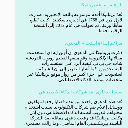
تاريخ موسوعة بريتانيكا
تُعدّ بريتانيكا أقدم موسوعة باللغة الإنجليزية، صدرت
لأول مرة في 1768 في أدنبره باسكتلندا. كانت تُطبع
سابقًا ورقيًا، ثم تحولت في عام 2012 إلى النسخة
الرقمية فقط.
مزاعم إساءة استخدام المحتوى
ذكرت بريتانيكا في الدعوى أن أوبن إيه آي استخدمت
مقالاتها الإلكترونية وقواميسها لتعليم روبوت الدردشة
شات جي بي تي كيفية الرد على استفسارات
المستخدمين. كما أشار التقرير إلى أن الشركة
استحوذت على جزء كبير من زوار موقع بريتانيكا عبر
ملخصات مولّدة بالذكاء الاصطناعي.
سلسلة دعاوى ضد شركات الذكاء الاصطناعي
تُعد هذه الدعوى واحدة من عدة قضايا رفعها مؤلفون
ووسائل إعلام ضد شركات التكنولوجيا بسبب استخدام
محتواهم لتدريب أنظمة الذكاء الاصطناعي دون إذن.
وكانت بريتانيكا قد رفعت دعوى مماثلة ضد الشركة
الناشئة بيربلكسيتي العام الماضي، وما زالت مستمرة.