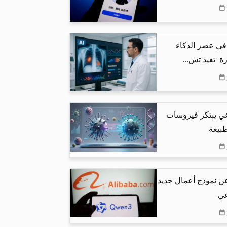
في عصر الذكاء
ة تعيد تش...
عي يبتكر فيروسات
طبيعة
عن نموذج أعمال جديد
عي