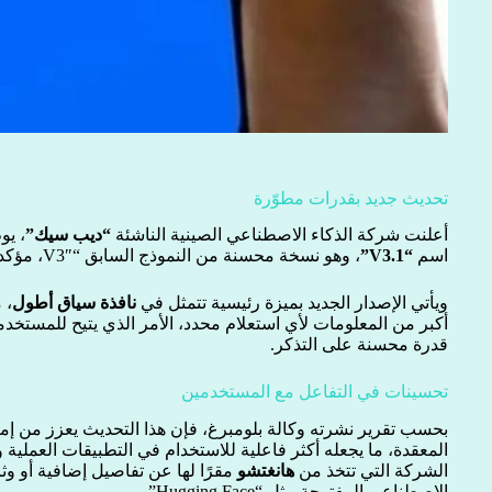
تحديث جديد بقدرات مطوّرة
أعلنت شركة الذكاء الاصطناعي الصينية الناشئة
“ديب سيك”
، يو
اسم
“V3.1”
، وهو نسخة محسنة من النموذج السابق “V3″، مؤكدة أن التحديث أصبح جاهزًا للاختبار.
ويأتي الإصدار الجديد بميزة رئيسية تتمثل في
نافذة سياق أطول
، 
أكبر من المعلومات لأي استعلام محدد، الأمر الذي يتيح للمستخد
قدرة محسنة على التذكر.
تحسينات في التفاعل مع المستخدمين
بحسب تقرير نشرته وكالة بلومبرغ، فإن هذا التحديث يعزز من إم
المعقدة، ما يجعله أكثر فاعلية للاستخدام في التطبيقات العملية
الشركة التي تتخذ من
هانغتشو
مقرًا لها عن تفاصيل إضافية أو وث
الاصطناعي المفتوحة مثل “Hugging Face”.