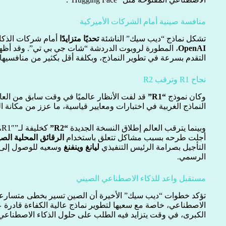
منافسة صينية أمام الشركات الأميركية
تشكل نماذج “ديب سيك” الناشئة
تحديًا متزايدًا
أمام شركات الذكاء
OpenAI
، المطورة لروبوت الدردشة “شات جي بي تي”. وقد أظه
التقدم بسرعة في تطوير النماذج، وبكلفة أقل بكثير من منافسيها ا
نجاح R1 وترقب R2
وكان نموذج
“R1”
قد لفت الأنظار عالميًا في وقت سابق من العام
النماذج الغربية في اختبارات ومعايير قياسية، ما عزز من مكانة 
وبينما يترقب العالم إطلاق النسخة الجديدة
“R2”
ك
أجلت طرحه بسبب مشاكل تتعلق باستخدام
الرقائق المحلية الصي
التأجيل بصرامة الرئيس التنفيذي
ليانغ وينفنغ
وسعيه للوصول إلى 
الرسمي.
مستقبل واعد للذكاء الاصطناعي الصيني
تؤكد خطوات “ديب سيك” الأخيرة أن الصين تسير بخطى متسارعة ن
الاصطناعي، خاصة مع سعيها لتطوير نماذج عالية الكفاءة قادرة 
الكبرى، في وقت يتزايد فيه الطلب على حلول الذكاء الاصطناع