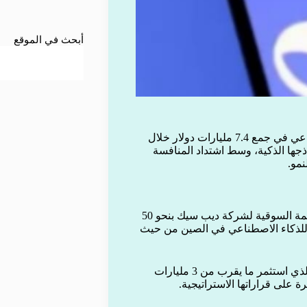
أبحث في الموقع
نجحت شركة “ديب سيك” الصينية المتخصصة في الذكاء الاصطناعي في جمع 7.4 مليارات دولار خلال
جها الذكية، وسط اشتداد المنافسة
نمو.
كشفت صحيفة وول ستريت جورنال أن المستثمرين يقدرون القيمة السوقية لشركة ديب سيك بنحو 50
ة للذكاء الاصطناعي في الصين من حيث
وشهدت الجولة مشاركة قوية من مؤسس الشركة ليانغ وينفنغ، الذي استثمر ما يقرب من 3 مليارات
 على قراراتها الاستراتيجية.