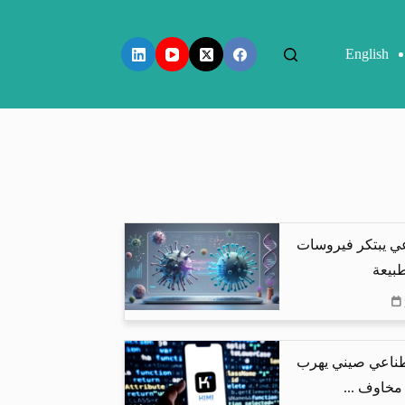
English
عي يبتكر فيروسات
طبيعة
طناعي صيني يهرب
 مخاوف ...