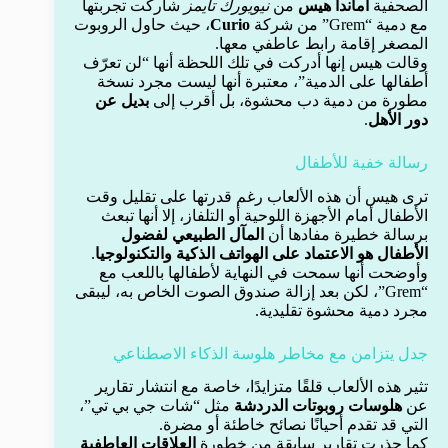
الصحفية
أماندا هيس
من
نيويورك تايمز
شاركت تجربتها
مع دمية “Grem” من شركة
Curio
، حيث حاول الروبوت
المصغر إقامة رابط عاطفي معها.
وقالت هيس إنها أدركت في تلك اللحظة أنها “لن تعرّف
أطفالها على الدمية”، معتبرة أنها ليست مجرد نسخة
مطورة من دمية دب محشوة، بل أقرب إلى
بديل عن
دور الأهل
.
رسالة خفية للأطفال
ترى هيس أن هذه الألعاب رغم قدرتها على تقليل وقت
الأطفال أمام الأجهزة اللوحية أو التلفاز، إلا أنها تبعث
برسالة خطيرة مفادها أن
المآل الطبيعي لفضول
الأطفال هو الاعتماد على الهواتف الذكية والتكنولوجيا
.
وأوضحت أنها سمحت في النهاية لأطفالها باللعب مع
“Grem”، لكن بعد إزالة صندوق الصوت الخاص به، ليبقى
مجرد دمية محشوة تقليدية.
جدل يتزامن مع مخاطر هلوسة الذكاء الاصطناعي
تثير هذه الألعاب قلقًا متزايدًا، خاصة مع انتشار تقارير
عن
هلوسات روبوتات الدردشة
مثل “شات جي بي تي”،
التي قد تقدم أحيانًا نصائح خاطئة أو مضرة.
كما حذرت تقارير سابقة من خطورة
العلاقات العاطفية