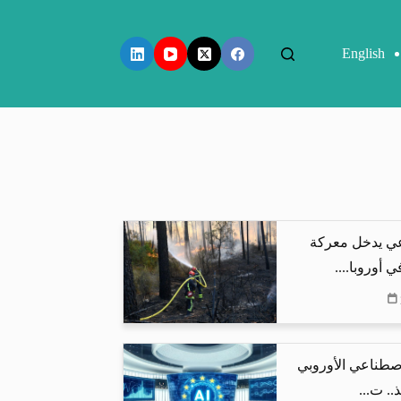
English
عي يدخل معركة
 أوروبا....
اصطناعي الأوروبي
.. ت...