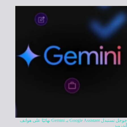
جوجل تستبدل Google Assistant بـ Gemini نهائيًا على هواتف
أندرويد