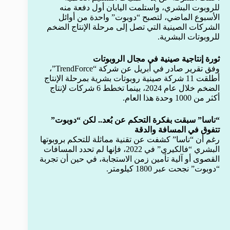
للروبوت البشري، واستلمت اليابان أول دفعة منه
الأسبوع الماضي، لتصبح “دوبوت” واحدة من أوائل
الشركات الصينية التي تصل إلى مرحلة الإنتاج الضخم
للروبوتات البشرية.
ثورة إنتاجية صينية في مجال الروبوتات
وفق تقرير صادر في أبريل عن شركة “TrendForce”،
أطلقت 11 شركة صينية روبوتات بشرية بمرحلة الإنتاج
الضخم خلال عام 2024، بينما تخطط 6 شركات لإنتاج
أكثر من 1000 وحدة هذا العام.
“ناسا” سبقت بفكرة التحكم عن بُعد.. لكن “دوبوت”
تتفوق في المسافة والدقة
رغم أن “ناسا” كشفت عن تقنية مماثلة للتحكم بروبوتها
البشري “فالكيري” في 2022، فإنها لم تحدد المسافات
القصوى أو آلية تأمين زمن الاستجابة، في حين أن تجربة
“دوبوت” نجحت عبر 1800 كيلومتر.