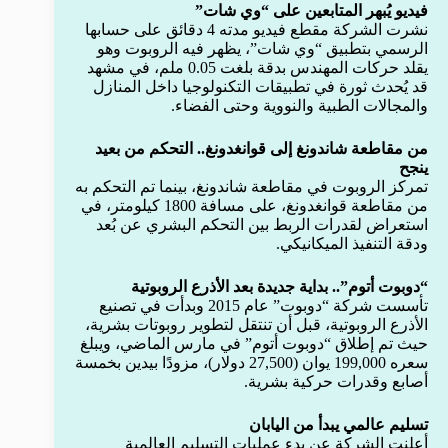
فيديو يُبهر المتابعين على “وي شات”
نشرت الشركة مقطع فيديو مدته 4 دقائق على حسابها
الرسمي بتطبيق “وي شات”، يظهر فيه الروبوت وهو
يقلد حركات المهندس بدقة بلغت 0.05 ملم، في مشهد
قد يُحدث ثورة في تطبيقات التكنولوجيا داخل المنازل
والمجالات الطبية والنووية وحتى الفضاء.
من مقاطعة شاندونغ إلى قوانغدونغ.. التحكم من بعيد
ينجح
تمركز الروبوت في مقاطعة شاندونغ، بينما تم التحكم به
من مقاطعة قوانغدونغ، على مسافة 1800 كيلومتر، في
استعراض لقدرات الربط بين التحكم البشري عن بُعد
ودقة التنفيذ الميكانيكي.
“دوبوت أتوم”.. بداية جديدة بعد الأذرع الروبوتية
تأسست شركة “دوبوت” عام 2015 وبدأت في تصنيع
الأذرع الروبوتية، قبل أن تنتقل لتطوير روبوتات بشرية،
حيث تم إطلاق “دوبوت أتوم” في مارس الماضي، ويبلغ
سعره 199,000 يوان (27,500 دولار)، مزودًا بيدين بخمسة
أصابع وقدرات حركية بشرية.
تسليم عالمي يبدأ من اليابان
أعلنت الشركة عن بدء عمليات التسليم العالمية