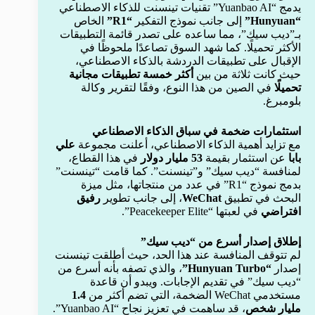
يدمج “Yuanbao AI” تقنيات تينسنت للذكاء الاصطناعي
“Hunyuan”
إلى جانب نموذج التفكير
“R1”
الخاص
بـ”ديب سيك”، مما ساعده على تصدر قائمة التطبيقات
الأكثر تحميلًا. كما شهد السوق تصاعدًا ملحوظًا في
الإقبال على تطبيقات الدردشة بالذكاء الاصطناعي،
حيث كانت ثلاثة من بين
أكثر خمسة تطبيقات مجانية
تحميلًا
في الصين من هذا النوع، وفقًا لتقرير وكالة
بلومبرغ.
استثمارات ضخمة في سباق الذكاء الاصطناعي
مع تزايد أهمية الذكاء الاصطناعي، أعلنت مجموعة
علي
بابا
عن استثمار بقيمة
53 مليار دولار
في هذا القطاع،
لمنافسة “ديب سيك” و”تينسنت”. كما قامت “تينسنت”
بدمج نموذج “R1” في عدد من منتجاتها، مثل ميزة
البحث في تطبيق
WeChat
، إلى جانب تطوير
رفيق
افتراضي
في لعبتها “Peacekeeper Elite”.
إطلاق إصدار أسرع من “ديب سيك”
لم تتوقف المنافسة عند هذا الحد، حيث أطلقت تينسنت
إصدار
“Hunyuan Turbo”
، والذي تصفه بأنه أسرع من
“ديب سيك” في تقديم الإجابات. ويبدو أن قاعدة
مستخدمي WeChat الضخمة، التي تضم أكثر من
1.4
مليار شخص
، قد ساهمت في تعزيز نجاح “Yuanbao AI”.