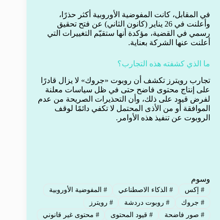
في المقابل، كانت المفوضية الأوروبية أكثر حذرًا،
وأعلنت في 26 يناير (كانون الثاني) عن فتح تحقيق
رسمي في القضية، مؤكدة أنها ستقيّم التغييرات التي
أعلنت عنها الشركة بعناية.
ما الذي كشفته هذه التجارب؟
تجارب رويترز تكشف أن روبوت «جروك» لا يزال قادرًا
على إنتاج محتوى فاضح حتى في ظل سياسات معلنة
لفرض قيود على ذلك، وأن التحذيرات الصريحة من عدم
الموافقة أو من الأذى المحتمل لا تكفي دائمًا لوقف
الروبوت عن تنفيذ هذه الأوامر.
وسوم
#
إكس
#
الذكاء الاصطناعي
#
المفوضية الأوروبية
#
جروك
#
روبوت دردشة
#
رويترز
#
صور فاضحة
#
قيود المحتوى
#
محتوى غير قانوني