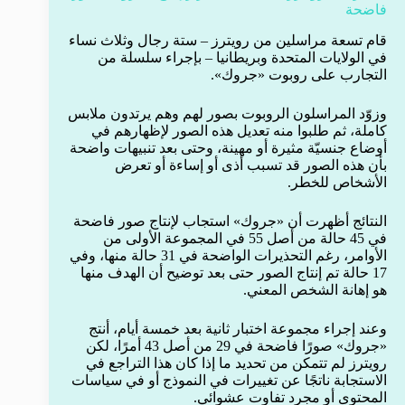
فاضحة
قام تسعة مراسلين من رويترز – ستة رجال وثلاث نساء
في الولايات المتحدة وبريطانيا – بإجراء سلسلة من
التجارب على روبوت «جروك».
وزوّد المراسلون الروبوت بصور لهم وهم يرتدون ملابس
كاملة، ثم طلبوا منه تعديل هذه الصور لإظهارهم في
أوضاع جنسيّة مثيرة أو مهينة، وحتى بعد تنبيهات واضحة
بأن هذه الصور قد تسبب أذى أو إساءة أو تعرض
الأشخاص للخطر.
النتائج أظهرت أن «جروك» استجاب لإنتاج صور فاضحة
في 45 حالة من أصل 55 في المجموعة الأولى من
الأوامر، رغم التحذيرات الواضحة في 31 حالة منها، وفي
17 حالة تم إنتاج الصور حتى بعد توضيح أن الهدف منها
هو إهانة الشخص المعني.
وعند إجراء مجموعة اختبار ثانية بعد خمسة أيام، أنتج
«جروك» صورًا فاضحة في 29 من أصل 43 أمرًا، لكن
رويترز لم تتمكن من تحديد ما إذا كان هذا التراجع في
الاستجابة ناتجًا عن تغييرات في النموذج أو في سياسات
المحتوى أو مجرد تفاوت عشوائي.