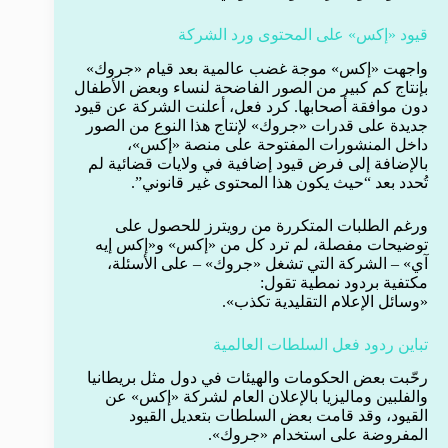
قيود «إكس» على المحتوى ورد الشركة
واجهت «إكس» موجة غضب عالمية بعد قيام «جروك»
بإنتاج كم كبير من الصور الفاضحة لنساء وبعض الأطفال
دون موافقة أصحابها. كرد فعل، أعلنت الشركة عن قيود
جديدة على قدرات «جروك» لإنتاج هذا النوع من الصور
داخل المنشورات المفتوحة على منصة «إكس»،
بالإضافة إلى فرض قيود إضافية في ولايات قضائية لم
تُحدد بعد “حيث يكون هذا المحتوى غير قانوني”.
ورغم الطلبات المتكررة من رويترز للحصول على
توضيحات مفصلة، لم ترد كل من «إكس» و«إكس إيه
آي» – الشركة التي تشغل «جروك» – على الأسئلة،
مكتفية بردود نمطية تقول:
«وسائل الإعلام التقليدية تكذب».
تباين ردود فعل السلطات العالمية
رحّبت بعض الحكومات والهيئات في دول مثل بريطانيا
والفلبين وماليزيا بالإعلان العام لشركة «إكس» عن
القيود، وقد قامت بعض السلطات بتعديل القيود
المفروضة على استخدام «جروك».