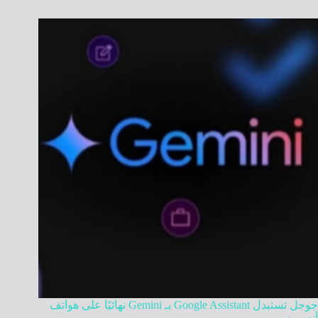
جوجل تستبدل Google Assistant بـ Gemini نهائيًا على هواتف