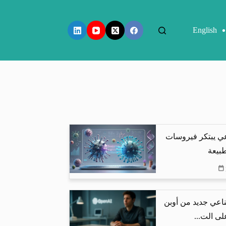
English
عي يبتكر فيروسات
طبيعة
اعي جديد من أوبن
لى الت...