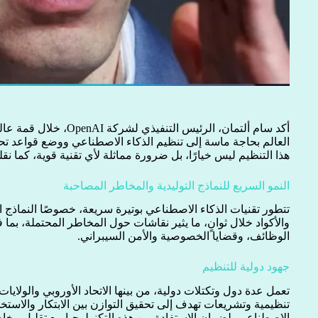
أكد سام ألتمان، الرئيس الت
العالم بحاجة ماسة إلى تنظيم الذكاء الاصطناعي ووضع قواعد تح
هذا التنظيم ليس خيارًا، بل ضرورة مماثلة لأي تقنية قوية، كما ن
النمو السريع للنماذج التوليدية والمخاطر المصاحبة
تتطور تقنيات الذكاء الاصطناعي بوتيرة سريعة، خصوصًا النماذج ا
والأكواد خلال ثوانٍ، ما يثير نقاشات حول المخاطر المحتملة، بما
الوظائف، وقضايا الخصوصية والأمن السيبراني.
جهود دولية للتنظيم
تعمل عدة دول وتكتلات دولية، من بينها الاتحاد الأوروبي والولايا
تنظيمية وتشريعات تهدف إلى تحقيق التوازن بين الابتكار والاستخ
الاصطناعي، لضمان الاستفادة من هذه التكنولوجيا مع تقليل مخاط