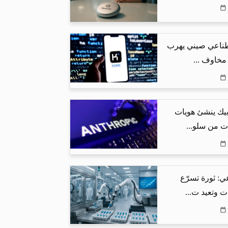
طناعي صيني يهرب
 مخاوف ...
بيك ينشئ هويات
ت من سلو...
ي: ثورة تسرّع
ت وتعيد ت...