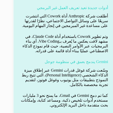
أدوات جديدة تعيد تعريف العمل غير البرمجي
أطلقت شركة Anthropic أداة Cowork التي انتشرت
سريعًا على وسائل التواصل الاجتماعي، نظرًا لقدرتها
على مساعدة غير المبرمجين في إنجاز المهام اليومية.
وتم تطوير Cowork باستخدام أداة Claude Code، في
مشهد لافت يعكس ما يُعرف بـVibe Coding، أي بناء
البرمجيات عبر الأوامر النصية، حيث قام نموذج الذكاء
الاصطناعي عمليًا ببناء أداة قائمة على قدراته.
Gemini يندمج بعمق في منظومة جوجل
وسّعت شركة غوغل قدرات Gemini عبر إطلاق ميزة
الذكاء الشخصي (Personal Intelligence)، التي تتيح ربط
النموذج بتطبيقات مثل يوتيوب وغوغل فوتوز، لتقديم
تجربة مخصصة بالكامل.
كما تم دمج Gemini في Gmail، ما يمنح نحو 3 مليارات
مستخدم أدوات تلخيص ذكية، ومساعد كتابة، وإمكانات
بحث متقدمة داخل البريد الإلكتروني.