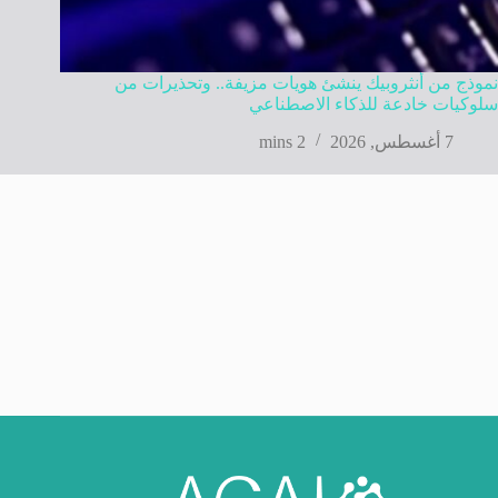
نموذج من أنثروبيك ينشئ هويات مزيفة.. وتحذيرات من
سلوكيات خادعة للذكاء الاصطناعي
7 أغسطس, 2026
2 mins