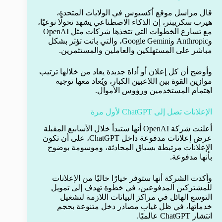
قال مراسل موقع أكسيوس في الولايات المتحدة،
هيرب سكريبنر، إن الذكاء الاصطناعي يشهد تحولًا نوعيًا،
مع تسارع الخطوات التي تتخذها شركات مثل OpenAI
وAnthropic وGoogle Gemini، والتي باتت تؤثر بشكل
مباشر على المستهلكين والعاملين والمستثمرين.
وأوضح أن كل إعلان أو أداة جديدة يعاد من خلالها ترتيب
موازين القوة بين اللاعبين الكبار، ويُعاد معها توجيه
اهتمام المستخدمين ورؤوس الأموال.
الإعلانات تصل إلى ChatGPT لأول مرة
أعلنت شركة OpenAI أنها ستبدأ خلال الأسابيع المقبلة
عرض إعلانات مدفوعة داخل ChatGPT، على أن تكون
الإعلانات مرتبطة بسياق المحادثة، وموسومة بوضوح
بأنها مدفوعة.
وأكدت الشركة أنها ستوفر خيارًا خاليًا من الإعلانات
للمشتركين المدفوعين، في خطوة تهدف إلى تمويل
التوسع الهائل في مراكز البيانات اللازمة لتشغيل
خدماتها، في ظل غياب مصادر دخل متنوعة بحجم
انتشار ChatGPT عالميًا.