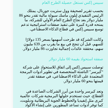
سبيس إكس تستغل حصيلة الطرح العام
بحسب تقرير لصحيفة وول ستريت جورنال، يمتلك
الرئيس التنفيذي إيلون ماسك سيولة مالية تقدر بنحو 86
مليار دولار بعد نجاح الطرح العام الأولي للشركة، ما
يمنحه قدرة كبيرة على تنفيذ صفقات استراتيجية تدعم
توسع سبيس إكس في قطاع الذكاء الاصطناعي.
وكانت الشركة قد طرحت أسهمها بسعر 135 دولارًا
للسهم، قبل أن تنجح في بيع ما يقرب من 639 مليون
سهم، محققة عائدات إجمالية تجاوزت 86 مليار دولار.
صفقة استحواذ بقيمة 60 مليار دولار
توصلت سبيس إكس إلى اتفاق للاستحواذ على شركة
“كيرسر” الناشئة المتخصصة في تطوير أدوات البرمجة
المعتمدة على الذكاء الاصطناعي، في صفقة تقدر
قيمتها بنحو 60 مليار دولار.
وتعد كيرسر واحدة من أبرز الشركات الصاعدة في
القطاع، حيث تستخدم حلولها البرمجية شركات عالمية
كبرى مثل إنفيديا والخطوط الجوية البريطانية وديلويت،
كما توفر أدوات تساعد المطورين على إنشاء الأكواد