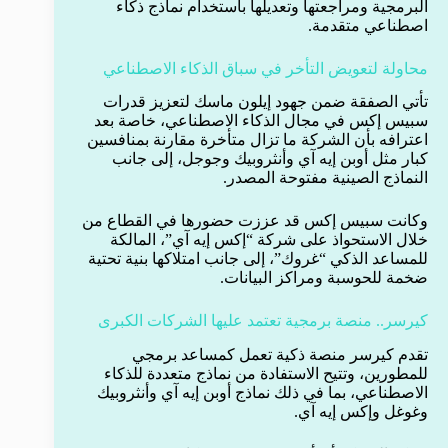
البرمجية ومراجعتها وتعديلها باستخدام نماذج ذكاء
اصطناعي متقدمة.
محاولة لتعويض التأخر في سباق الذكاء الاصطناعي
تأتي الصفقة ضمن جهود إيلون ماسك لتعزيز قدرات
سبيس إكس في مجال الذكاء الاصطناعي، خاصة بعد
اعترافه بأن الشركة ما تزال متأخرة مقارنة بمنافسين
كبار مثل أوبن إيه آي وأنثروبيك وجوجل، إلى جانب
النماذج الصينية مفتوحة المصدر.
وكانت سبيس إكس قد عززت حضورها في القطاع من
خلال الاستحواذ على شركة “إكس إيه آي”، المالكة
للمساعد الذكي “غروك”، إلى جانب امتلاكها بنية تحتية
ضخمة للحوسبة ومراكز البيانات.
كيرسر.. منصة برمجية تعتمد عليها الشركات الكبرى
تقدم كيرسر منصة ذكية تعمل كمساعد برمجي
للمطورين، وتتيح الاستفادة من نماذج متعددة للذكاء
الاصطناعي، بما في ذلك نماذج أوبن إيه آي وأنثروبيك
وغوغل وإكس إيه آي.