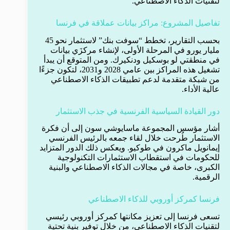
لتقنيات الذكاء الاصطناعي.
تفاصيل المشروع: مراكز بيانات عملاقة في فرنسا
بحسب التقارير، تخطط “سوفت بنك” لاستثمار نحو 45
مليار يورو في المرحلة الأولى، لإنشاء مركزَي بيانات
في منطقتي لو بوسكيل ودنكيرك. ومن المتوقع أن يبدأ
تشغيل هذه المراكز بين عامي 2028 و2031، لتكون جزءًا
من شبكة متقدمة لدعم تطبيقات الذكاء الاصطناعي
عالية الأداء.
دور القيادة السياسية الفرنسية في جذب الاستثمار
أشار مؤسس المجموعة ماسايوشي سون إلى أن فكرة
الاستثمار طُرحت خلال لقاء جمعه بالرئيس الفرنسي
إيمانويل ماكرون في طوكيو. ويعكس ذلك الدور المتزايد
للحكومات في استقطاب الاستثمارات التكنولوجية
الكبرى، خاصة في مجالات الذكاء الاصطناعي والبنية
الرقمية.
فرنسا كمركز أوروبي للذكاء الاصطناعي
تسعى فرنسا إلى تعزيز مكانتها كمركز أوروبي رئيسي
لتقنيات الذكاء الاصطناعي، من خلال توفير بنية تحتية