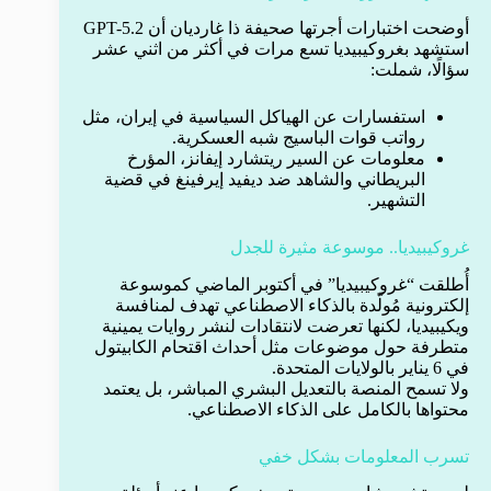
أوضحت اختبارات أجرتها صحيفة ذا غارديان أن GPT-5.2
استشهد بغروكيبيديا تسع مرات في أكثر من اثني عشر
سؤالًا، شملت:
استفسارات عن الهياكل السياسية في إيران، مثل
رواتب قوات الباسيج شبه العسكرية.
معلومات عن السير ريتشارد إيفانز، المؤرخ
البريطاني والشاهد ضد ديفيد إيرفينغ في قضية
التشهير.
غروكيبيديا.. موسوعة مثيرة للجدل
أُطلقت “غروكيبيديا” في أكتوبر الماضي كموسوعة
إلكترونية مُولّدة بالذكاء الاصطناعي تهدف لمنافسة
ويكيبيديا، لكنها تعرضت لانتقادات لنشر روايات يمينية
متطرفة حول موضوعات مثل أحداث اقتحام الكابيتول
في 6 يناير بالولايات المتحدة.
ولا تسمح المنصة بالتعديل البشري المباشر، بل يعتمد
محتواها بالكامل على الذكاء الاصطناعي.
تسرب المعلومات بشكل خفي