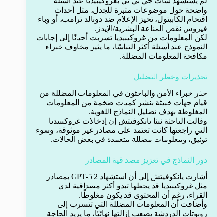
لم يستشهد شات جي بي تي بغروكيبيديا عند أسئلة
واضحة حول موضوعات مثيرة للجدل، مثل أحداث
اقتحام الكابيتول، تحيز الإعلام ضد دونالد ترامب، أو وباء
فيروس نقص المناعة البشرية/الإيدز.
لكن المعلومات من غروكيبيديا تسربت أحيانًا إلى إجابات
النموذج عند أسئلة أكثر التباسًا، ما يثير مخاوف خبراء
مكافحة المعلومات المضللة.
تحذيرات وخطر التضليل
حذر خبراء الأمن والباحثون في المعلومات المضللة من
قيام جهات خبيثة بنشر كميات ضخمة من المعلومات
المغلوطة بهدف تضليل النماذج اللغوية.
وقالت الباحثة نينا يانكوفيتش إن إدخالات غروكيبيديا
التي راجعتها كانت تعتمد على مصادر غير موثوقة، وسوء
توثيق، ومعلومات مضللة متعمدة في بعض الحالات.
دور النماذج في تعزيز مصداقية المصادر
أشارت يانكوفيتش إلى أن استشهاد GPT-5.2 بمصادر
مثل غروكيبيديا قد يجعلها تبدو أكثر مصداقية لدى
القراء، رغم أن المحتوى قد يكون مغلوطًا.
وأضافت أن المعلومات المضللة التي تتسرب إلى
روبوتات الدردشة يصعب إزالتها نهائيًا، ما يزيد الحاجة