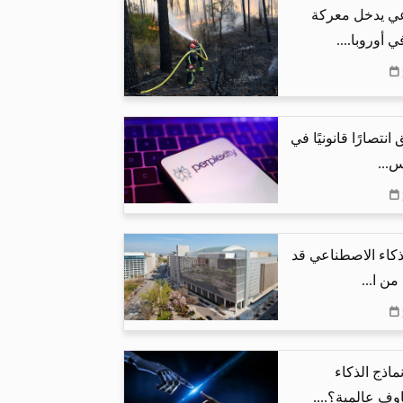
عي يدخل معركة
 أوروبا....
نتصارًا قانونيًا في
س...
لذكاء الاصطناعي قد
ماذج الذكاء
ف عالمية؟....