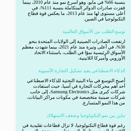
بنسبة 66% في مايو، وهو أسرع نمو منذ عام 2010، بينما
قفزت صادرات الدوائر المتكاملة بنسبة 111%، في
أعلى مستوى لها منذ عام 2013، ما يعكس قوة قطاع
التكنولوجيا في الصين.
توسع الطلب من الأسواق العالمية
ارتفعت الصادرات الصينية إلى الولايات المتحدة بنحو
36%، في أعلى وتيرة منذ عام 2021، بينما شهدت معظم
الأسواق الرئيسية نموًا في الطلب، باستثناء الاتحاد
الأوروبي وأميركا اللاتينية.
الذكاء الاصطناعي يعيد تشكيل التجارة الآسيوية
أصبح التوسع في بناء البنية التحتية للذكاء الاصطناعي
أحد أهم محركات التجارة في آسيا، حيث استفادت
شركات كبرى مثل Samsung Electronics، إلى جانب
شركات صينية متخصصة في مكونات مراكز البيانات،
من هذا النمو المتسارع.
تباين بين نمو التكنولوجيا وضعف الاستهلاك
رغم قوة قطاع التكنولوجيا، لا تزال قطاعات تقليدية في
الاقتصاد الصيني مثل الملابس تعاني من ضعف النمو، ما