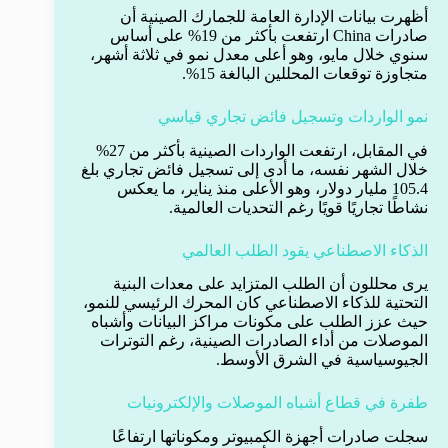
أظهرت بيانات الإدارة العامة للجمارك الصينية أن
صادرات China ارتفعت بأكثر من 19% على أساس
سنوي خلال مايو، وهو أعلى معدل نمو في ثلاثة أشهر،
متجاوزة توقعات المحللين البالغة 15%.
نمو الواردات وتسجيل فائض تجاري قياسي
في المقابل، ارتفعت الواردات الصينية بأكثر من 27%
خلال الشهر نفسه، ما أدى إلى تسجيل فائض تجاري بلغ
105.4 مليار دولار، وهو الأعلى منذ يناير، ما يعكس
نشاطًا تجاريًا قويًا رغم التحديات العالمية.
الذكاء الاصطناعي يقود الطلب العالمي
يرى محللون أن الطلب المتزايد على معدات البنية
التحتية للذكاء الاصطناعي كان المحرك الرئيسي للنمو،
حيث عزز الطلب على مكونات مراكز البيانات وأشباه
الموصلات من أداء الصادرات الصينية، رغم التوترات
الجيوسياسية في الشرق الأوسط.
طفرة في قطاع أشباه الموصلات والإلكترونيات
سجلت صادرات أجهزة الكمبيوتر ومكوناتها ارتفاعًا