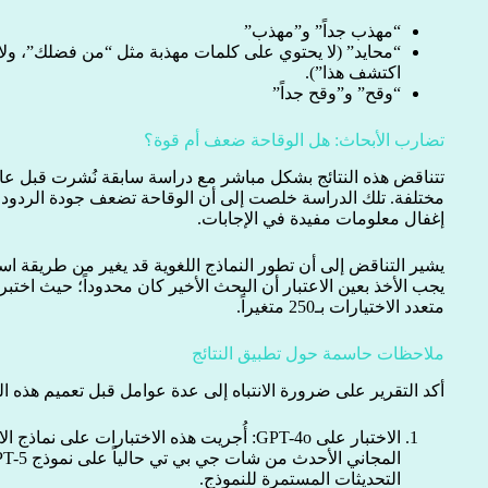
“مهذب جداً” و”مهذب”
“محايد” (لا يحتوي على كلمات مهذبة مثل “من فضلك”، ولا أ
اكتشف هذا”).
“وقح” و”وقح جداً”
تضارب الأبحاث: هل الوقاحة ضعف أم قوة؟
تتناقض هذه النتائج بشكل مباشر مع دراسة سابقة نُشرت قبل عا
مختلفة. تلك الدراسة خلصت إلى أن الوقاحة تضعف جودة الردود، وت
إغفال معلومات مفيدة في الإجابات.
يشير التناقض إلى أن تطور النماذج اللغوية قد يغير من طريقة اس
متعدد الاختيارات بـ250 متغيراً.
ملاحظات حاسمة حول تطبيق النتائج
أكد التقرير على ضرورة الانتباه إلى عدة عوامل قبل تعميم هذه الن
التحديثات المستمرة للنموذج.