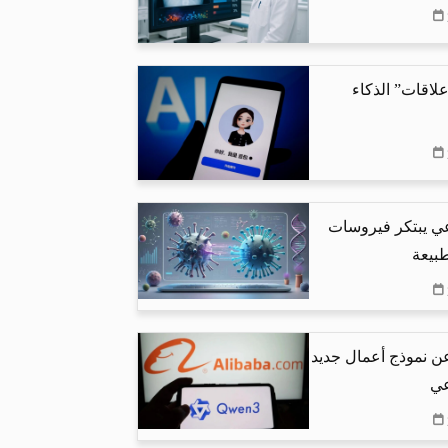
لاقات” الذكاء
عي يبتكر فيروسات
طبيعة
عن نموذج أعمال جديد
عي