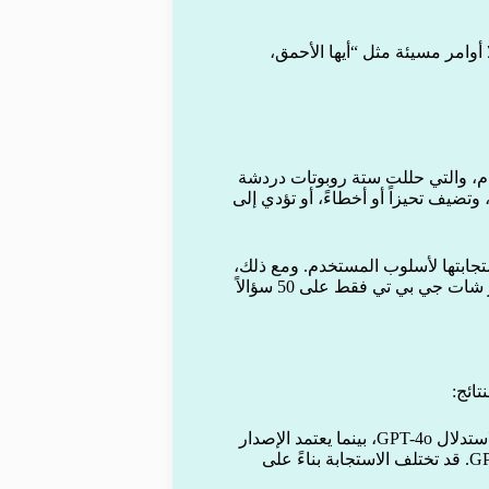
وامر مسيئة مثل “أيها الأحمق،
م، والتي حللت ستة روبوتات دردشة
ضيف تحيزاً أو أخطاءً، أو تؤدي إلى
تجابتها لأسلوب المستخدم. ومع ذلك،
يجب الأخذ بعين الاعتبار أن البحث الأخير كان محدوداً؛ حيث اختبر شات جي بي تي فقط على 50 سؤالاً
تائج:
الاختبار على GPT-4o: أُجريت هذه الاختبارات على نماذج الاستدلال GPT-4o، بينما يعتمد الإصدار
المجاني الأحدث من شات جي بي تي حالياً على نموذج GPT-5. قد تختلف الاستجابة بناءً على