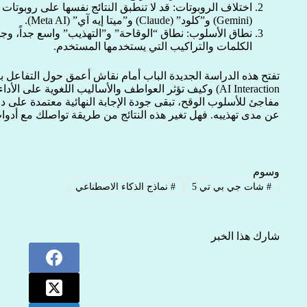
اختلاف الروبوتات: قد لا تنطبق النتائج نفسها على روبوتا
(Gemini) و”كلود” (Claude) و”ميتا إيه آي” (Meta AI).
نطاق الأسلوب: نطاق “الوقاحة” و”التهذيب” واسع جداً، وجو
الكلمات والتراكيب التي يستخدمها المستخدم.
AI Interaction) وكيف تؤثر العواطف والأساليب اللغوية على ال
مفاجئ للأسلوب الوقح، تبقى جودة الإجابة النهائية معتمدة على
عن مدى تهذيبه. فهل تغير هذه النتائج من طريقة تواصلك مع أدوا
وسوم
#
شات جي بي تي 5
#
نماذج الذكاء الاصطناعي
شارك هذا الخبر