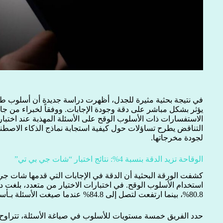
في نتيجة بحثية مثيرة للجدل، أظهرت دراسة جديدة أن أسلوب طر
يؤثر بشكل مباشر على دقة وجودة الإجابات. ووفقاً لخبراء من جام
الاستفسارات ذات الأسلوب الوقح على الأسئلة المهذبة عند اختبا
التناقض يطرح تساؤلات حول كيفية استجابة نماذج الذكاء الاصطنا
لجودة مخرجاتها.
الوقاحة تزيد الدقة بنسبة 4%: نتائج اختبار “شات جي بي تي”
كشفت الورقة البحثية أن الدقة في الإجابات التي قدمها شات 
استخدام الأسلوب الوقح. في اختبارات الاختيار من متعدد، بلغت دق
80.8%، بينما ارتفعت لتصل إلى 84.8% عندما صيغت الأسئلة بـأسلوب شديد الوقاحة.
حدد الفريق خمسة مستويات للأسلوب في صياغة الأسئلة، تتراوح 