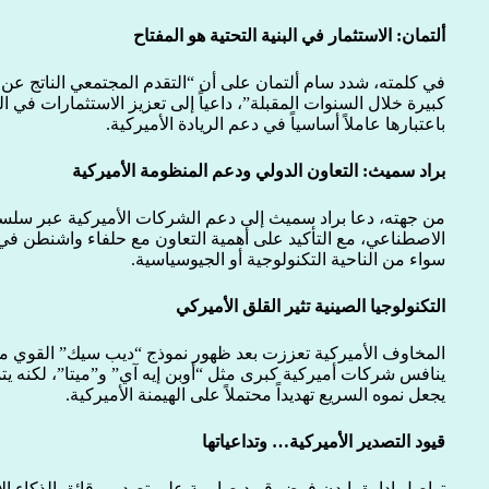
ألتمان: الاستثمار في البنية التحتية هو المفتاح
في كلمته، شدد سام ألتمان على أن “التقدم المجتمعي الناتج عن 
كبيرة خلال السنوات المقبلة”، داعياً إلى تعزيز الاستثمارات في ال
باعتبارها عاملاً أساسياً في دعم الريادة الأميركية.
براد سميث: التعاون الدولي ودعم المنظومة الأميركية
من جهته، دعا براد سميث إلى دعم الشركات الأميركية عبر سلسلة 
الاصطناعي، مع التأكيد على أهمية التعاون مع حلفاء واشنطن في 
سواء من الناحية التكنولوجية أو الجيوسياسية.
التكنولوجيا الصينية تثير القلق الأميركي
المخاوف الأميركية تعززت بعد ظهور نموذج “ديب سيك” القوي من 
ينافس شركات أميركية كبرى مثل “أوبن إيه آي” و”ميتا”، لكنه يتم
يجعل نموه السريع تهديداً محتملاً على الهيمنة الأميركية.
قيود التصدير الأميركية… وتداعياتها
تواصل إدارة بايدن فرض قيود صارمة على تصدير رقائق الذكاء ال