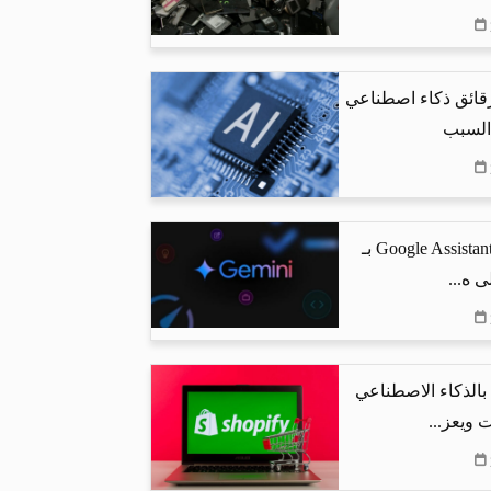
رقائق ذكاء اصطناعي
 السبب
جوجل تستبدل Google Assistant بـ
البحث بالذكاء الاصطناعي
 ويعز...