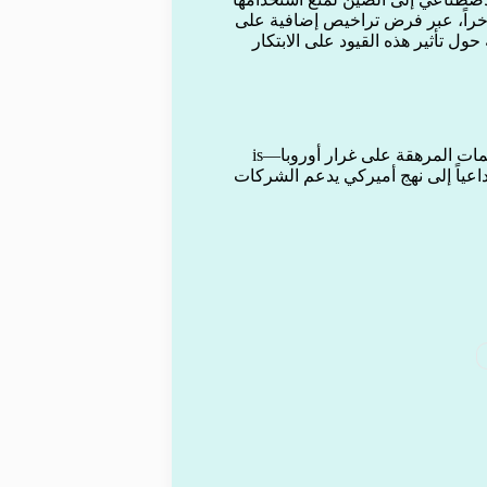
ؤخراً، عبر فرض تراخيص إضافية على
حول تأثير هذه القيود على الابتكار
في ختام الجلسة، أكد السيناتور تيد كروز أن “الابتكار—not التنظيمات المرهقة على غرار أوروبا—is
اعياً إلى نهج أميركي يدعم الشركات