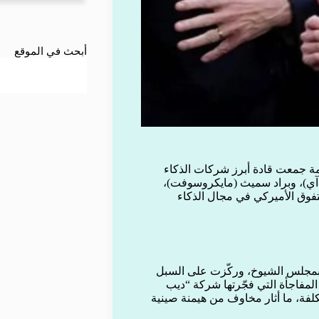
أبحث في الموقع
 جمعت قادة أبرز شركات الذكاء
ه آي)، وبراد سميث (مايكروسوفت)،
تفوق الأميركي في مجال الذكاء
 بمجلس الشيوخ، وركّزت على السبل
د المفاجأة التي فجّرتها شركة “ديب
فة، ما أثار مخاوف من هيمنة صينية