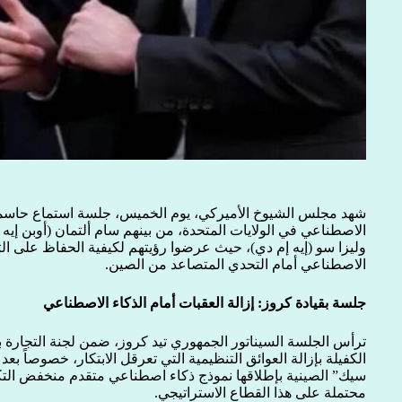
شهد مجلس الشيوخ الأميركي، يوم الخميس، جلسة استماع حاسمة
الاصطناعي في الولايات المتحدة، من بينهم سام ألتمان (أوبن إي
وليزا سو (إيه إم دي)، حيث عرضوا رؤيتهم لكيفية الحفاظ على ال
الاصطناعي أمام التحدي المتصاعد من الصين.
جلسة بقيادة كروز: إزالة العقبات أمام الذكاء الاصطناعي
ترأس الجلسة السيناتور الجمهوري تيد كروز، ضمن لجنة التجارة
الكفيلة بإزالة العوائق التنظيمية التي تعرقل الابتكار، خصوصاً بع
سيك” الصينية بإطلاقها نموذج ذكاء اصطناعي متقدم منخفض التكل
محتملة على هذا القطاع الاستراتيجي.