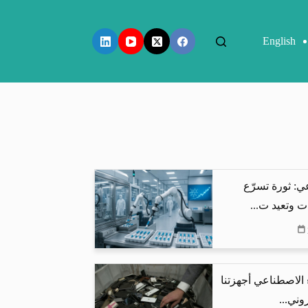
English
ي: ثورة تسرّع
ت وتعيد ت...
 الاصطناعي أجهزتنا
وني...