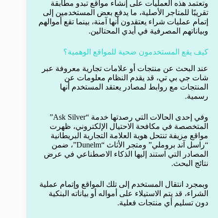
وتعتمد هذه العمليات على إنشاء مواقع تبدو مطابقة
تقريبًا للمتاجر الأصلية، ما يدفع بعض المستخدمين إلى
إتمام عمليات شراء يعتقدون أنها آمنة، بينما تقع أموالهم
وبياناتهم المصرفية في أيدي المحتالين.
كيف يقع المستخدمون ضحية للمواقع الوهمية؟
عند البحث عن منتجات أو علامات تجارية معروفة عبر
شات جي بي تي، قد يقدم النظام معلومات عن
المنتجات مع روابط لمصادر يعتقد المستخدم أنها
رسمية.
وفي إحدى الحالات التي رصدتها خدمة “Ask Silver”
المتخصصة في مكافحة الاحتيال الإلكتروني، ظهرت
مواقع مزيفة تنتحل هوية العلامة التجارية البريطانية
“راسل آند بروملي” ومتجر الأثاث “Dunelm”، ضمن
المصادر التي استند إليها الذكاء الاصطناعي في عرض
نتائج البحث.
وبمجرد انتقال المستخدم إلى تلك المواقع وإتمام عملية
الشراء، قد يتم الاستيلاء على أمواله أو بياناته البنكية
دون تسليم أي منتجات فعلية.