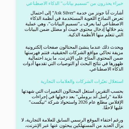
خبراء يحذرون من “تسميم بيانات” الذكاء الاصطناعي
أشارت آنا جونز من خدمة “Ask Silver” إلى احتمال
تعرض النماذج اللغوية المستخدمة في أنظمة الذكاء
الاصطناعي لما يعرف بـ”تسميم البيانات”، وهي عملية
يتم خلالها إدخال محتوى خبيث أو مضلل ضمن البيانات
التي تتعلم منها الأنظمة الذكية.
ويحدث ذلك عندما ينشئ المحتالون صفحات إلكترونية
مزيفة تحاكي مواقع الشركات الحقيقية، فتتم فهرستها
ضمن المحتوى المتاح على الإنترنت، ما يزيد احتمالية
ظهورها في نتائج البحث أو التوصيات التي تقدمها أدوات
الذكاء الاصطناعي.
استغلال تغيّرات الشركات والعلامات التجارية
بحسب التقرير، استغل المحتالون التغييرات التي شهدتها
علامة “راسل آند بروملي” بعد دخولها في إجراءات
الإفلاس مطلع عام 2026 واستحواذ شركة “نيكست”
عليها لاحقًا.
ورغم اختفاء الموقع الرسمي السابق للعلامة التجارية، لا
يزال العديد من المستهلكين يبحثون عنها عبر الإنترنت،