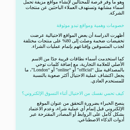
وهو ما وفر فرصة للمحتالين لإنشاء مواقع مزيفة تحمل
أسماء مشابهة وتستهدف العملاء الباحثين عن منتجات
الشركة.
خصومات وهمية ومواقع تبدو موثوقة
أظهرت الدراسة أن بعض المواقع الاحتيالية عرضت
تخفيضات ضخمة وصلت إلى 80% على منتجات مختلفة
لجذب المتسوقين وإقناعهم بإتمام عمليات الشراء.
كما استخدمت أسماء نطاقات قريبة جدًا من الاسم
الأصلي للعلامة التجارية، مع إضافة كلمات توحي
بالمصداقية مثل “official” أو “online” أو “London”، ما
يجعل اكتشاف عملية الاحتيال أكثر صعوبة بالنسبة
للمستخدم العادي.
كيف تحمي نفسك من الاحتيال أثناء التسوق الإلكتروني؟
ينصح الخبراء بضرورة التحقق من عنوان الموقع
الإلكتروني قبل إتمام أي عملية شراء، وعدم الاعتماد
بشكل كامل على الروابط أو المصادر المقترحة عبر
أدوات الذكاء الاصطناعي.