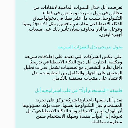
تعرضت أبل خلال السنوات الماضية لانتقادات من
محللين في وول ستريت ومتابعين في قطاع
التكنولوجيا، بسبب ما اعتُبر بطئًا في دخولها سباق
الذكاء الاصطناعي مقارنة بمنافسين مثل OpenAI وميتا
وغوغل، ما أثار مخاوف بشأن تأثير ذلك على مبيعات
أجهزة آيفون.
تحول تدريجي بدل القفزات السريعة
على عكس الشركات التي تعتمد على إطلاقات سريعة
ومكثفة، اختارت أبل دمج الذكاء الاصطناعي تدريجيًا
داخل نظام التشغيل، مع تحسينات تشمل قدرات تحليل
المحتوى على الجهاز والتكامل بين التطبيقات، بدل
الاعتماد على منتجات مستقلة بالكامل.
فلسفة “المستخدم أولًا” في قلب استراتيجية أبل
تقدم أبل نفسها باعتبارها شركة تركز على تجربة
المستخدم قبل التكنولوجيا نفسها، حيث يؤكد مسؤولوها
أن الهدف ليس “الاندفاع وراء الذكاء الاصطناعي”، بل
تحويله إلى أدوات مفيدة وسهلة الاستخدام ضمن
منظومة متكاملة.