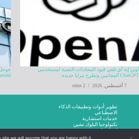
أوبن إيه آي تلغي قيود المحادثات النصية لمستخدمي
ChatGPT المجانيين وتطرح مزايا جديدة
Mirendil في تطوير ذكاء اصطنا
7 أغسطس, 2026
2 mins
تطوير أدوات وتطبيقات الذكاء
الاصطناعي
خدمات استشارية
تكنولوجيا البلوك تشين
اتصل بنا
site we will assume that you are happy with it.