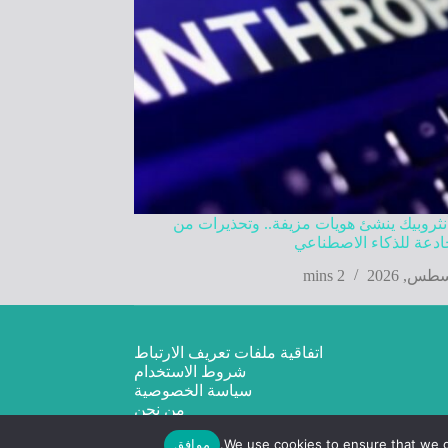
نثروبيك ينشئ هويات مزيفة.. وتحذيرات من
دعة للذكاء الاصطناعي
2 mins
اتفاقية ملفات تعريف الارتباط
شروط الاستخدام
سياسة الخصوصية
من نحن
We use cookies to ensure that we gi
موافق