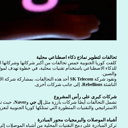
تحالفات لتطوير نماذج ذكاء اصطناعي محلية
كلفت كوريا الجنوبية خمس تحالفات من أكبر شركاتها وشركاتها 
للذكاء الاصطناعي باستخدام تقنيات محلية، في خطوة تهدف لمواك
والصين.
وتقود شركة
SK Telecom
أحد هذه التحالفات، بمشاركة شركة ال
الناشئة
Rebellions
، إلى جانب شركات أخرى.
شركات كبرى على رأس المشروع
تشمل التحالفات أيضًا شركات بارزة مثل
إل جي
و
Naver
، حيث ت
الاستراتيجي والتقنيات المتطورة التي تمتلكها كوريا الجنوبية لتعزيز
أشباه الموصلات والبرمجيات محور المبادرة
تركز المبادرة على دمج التقنيات المحلية من أشباه الموصلات إلى