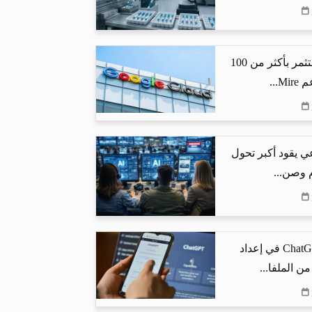
جوجل كلاود تستثمر بأكثر من 100
...
ي يقود أكبر تحول
م وصن...
كيف يساعد ChatGPT في إعداد
من الملفا...