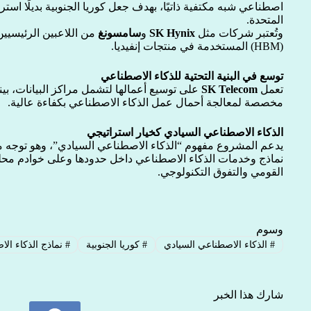
اصطناعي شبه مكتفية ذاتيًا، بهدف جعل كوريا الجنوبية بديلًا استرا
المتحدة.
وتُعتبر شركات مثل
SK Hynix
و
سامسونغ
من اللاعبين الرئيسيين
(HBM) المستخدمة في منتجات إنفيديا.
توسع في البنية التحتية للذكاء الاصطناعي
تعمل
SK Telecom
على توسيع أعمالها لتشمل مراكز البيانات، بي
مخصصة لمعالجة أحمال عمل الذكاء الاصطناعي بكفاءة عالية.
الذكاء الاصطناعي السيادي كخيار استراتيجي
يدعم المشروع مفهوم “الذكاء الاصطناعي السيادي”، وهو توجه مت
نماذج وخدمات الذكاء الاصطناعي داخل حدودها وعلى خوادم محلية، 
القومي والتفوق التكنولوجي.
وسوم
#
الذكاء الاصطناعي السيادي
#
كوريا الجنوبية
#
نماذج الذكاء ال
شارك هذا الخبر