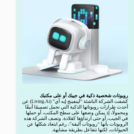
روبوتات شخصية ذكية في جيبك أو على مكتبك
كشفت الشركة الناشئة “لينفينج إيه آي” (Living.Ai) عن
أحدث طرازات روبوتاتها الذكية التي تحمل تصميمًا أنيقًا
ومحمولًا، إذ يمكن وضعها على سطح المكتب، أو حملها
في الجيب، أو حتى ارتداؤها كقلادة. وتصف الشركة هذه
الروبوتات بأنها “روبوتات أليفة”، رغم ابتعاد شكلها عن
الحيوانات، لكنها تتفاعل بطريقة مشابهة.