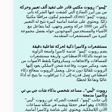
“إيمو”: روبوت مكتبي قادر على تنفيذ ألف تعبير وحركة
من بين أبرز النماذج التي كشفت عنها الشركة يأتي
روبوت “إيمو” (Emo)، المصمم ليكون مرافقًا مكتبيًا
ذكيًا. ويحتوي على شاشة أمامية كبيرة تتيح له التعبير
بأكثر من 1000 حركة وتعبير وجهي، كما يتفاعل مع
الأشياء والمستخدمين الموجودين حوله بفضل مجموعة
كبيرة من المستشعرات المتقدمة.
مستشعرات وكاميرا ذكية لحركة تفاعلية دقيقة
يضم روبوت “إيمو” عدسة كاميرا واسعة الزاوية
مدعومة بالذكاء الاصطناعي، وأربعة مستشعرات
للمسافات والاتجاهات، وميكروفونًا يلتقط الأصوات من
بعيد، ومكبر صوت، وقاعدة شحن لاسلكي يعود إليها
الروبوت تلقائيًا دون تدخل. ويعمل الروبوت بمعالج ذكاء
اصطناعي تصل قدرته إلى 1.2 تيرافلوب، ما يتيح له أداءً
عاليًا وتفاعلًا لحظيًا.
روبوت “أيبي”.. مساعد شخصي بذكاء شات جي بي تي
وكاميرا مدمجة
إلى جانب “إيمو”، كشفت الشركة عن روبوت “أيبي”
(AIBI)، وهو أصغر حجمًا ويشبه في شكله سماعات
الأذن اللاسلكية، ويحتوي على شاشة وكاميرا أمامية.