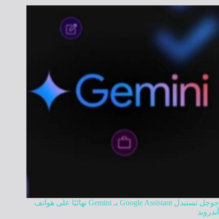
جوجل تستبدل Google Assistant بـ Gemini نهائيًا على هواتف
أندرويد