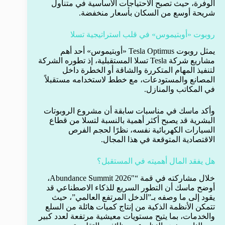
الوفرة، حيث تصبح الاحتياجات الأساسية في متناول
شريحة أوسع من السكان بأسعار منخفضة.
روبوت «أوبتيموس» في قلب استراتيجية تسلا
يمثل روبوت Tesla Optimus «أوبتيموس» أحد أهم
مشاريع شركة Tesla تسلا المستقبلية، إذ تطوره الشركة
لتنفيذ المهام المتكررة والشاقة أو الخطرة داخل
المصانع والمستودعات، مع خطط لاستخدامه مستقبلاً
في المكاتب والمنازل.
وأكد ماسك في مناسبات سابقة أن مشروع الروبوتات
البشرية قد يصبح أكثر أهمية بالنسبة لتسلا من قطاع
السيارات الكهربائية نفسه، نظرًا لحجم الفرص
الاقتصادية المتوقعة في هذا المجال.
هل يفقد المال أهميته في المستقبل؟
خلال مشاركته في قمة “Abundance Summit 2026″،
أوضح ماسك أن التطور السريع للذكاء الاصطناعي قد
يقود إلى ما وصفه بـ”الدخل المرتفع العالمي”، حيث
تتمكن الأنظمة الذكية من إنتاج كميات هائلة من السلع
والخدمات، بما يتيح مستويات معيشية مرتفعة لعدد كبير