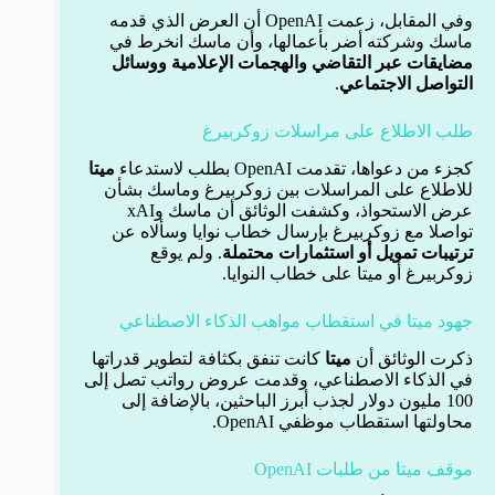
وفي المقابل، زعمت OpenAI أن العرض الذي قدمه
ماسك وشركته أضر بأعمالها، وأن ماسك انخرط في
مضايقات عبر التقاضي والهجمات الإعلامية ووسائل
التواصل الاجتماعي
.
طلب الاطلاع على مراسلات زوكربيرغ
كجزء من دعواها، تقدمت OpenAI بطلب لاستدعاء
ميتا
للاطلاع على المراسلات بين زوكربيرغ وماسك بشأن
عرض الاستحواذ، وكشفت الوثائق أن ماسك وxAI
تواصلا مع زوكربيرغ بإرسال خطاب نوايا وسألاه عن
ترتيبات تمويل أو استثمارات محتملة
. ولم يوقع
زوكربيرغ أو ميتا على خطاب النوايا.
جهود ميتا في استقطاب مواهب الذكاء الاصطناعي
ذكرت الوثائق أن
ميتا
كانت تنفق بكثافة لتطوير قدراتها
في الذكاء الاصطناعي، وقدمت عروض رواتب تصل إلى
100 مليون دولار لجذب أبرز الباحثين، بالإضافة إلى
محاولتها استقطاب موظفي OpenAI.
موقف ميتا من طلبات OpenAI