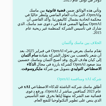
دولار في أوائل عام 2025.
وتأتي هذه الوثائق ضمن
قضية قانونية
بين ماسك
وOpenAI، التي بدأت العام الماضي وتُنظر حاليًا في
محكمة اتحادية بشمال كاليفورنيا. وأكد القاضي أن
OpenAI يمكنها المضي قدمًا في دعوى ضد ماسك، الذي
شارك في تأسيس الشركة كمنظمة غير ربحية عام
2015.
الخلاف بين ماسك وألتمان
تقدّم ماسك بعرض شراء OpenAI في فبراير 2025، بعد
أن شعر بالغضب من تحوّل الشركة بقيادة
سام ألتمان
إلى كيان هادف للربح. وقد أصبح ألتمان وماسك خصمين
منذ صعود OpenAI كشركة بارزة في مجال
الذكاء
الاصطناعي التوليدي
بتمويل من شركة
مايكروسوفت
.
شركة xAI ومنافسة OpenAI
أطلق ماسك شركته الناشئة للذكاء الاصطناعي
xAI
في
عام 2023 كمنافس مباشر لـ OpenAI، ورفع دعوى
قضائية ضد الشركة متهمًا إياها بخرق عقد التأسيس
الذي ينص على تطوير التكنولوجيا للنفع العام.