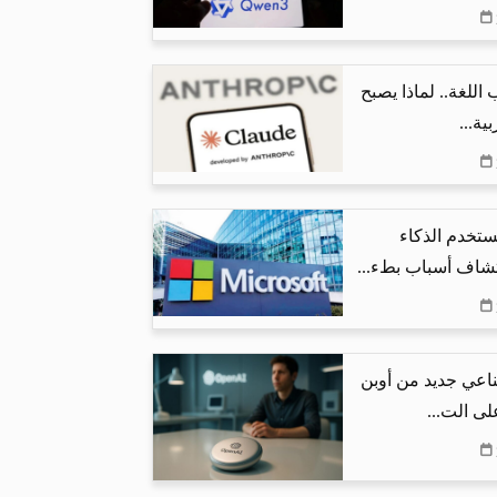
اللغة.. لماذا يصبح
ية...
تخدم الذكاء
شاف أسباب بطء...
اعي جديد من أوبن
لى الت...