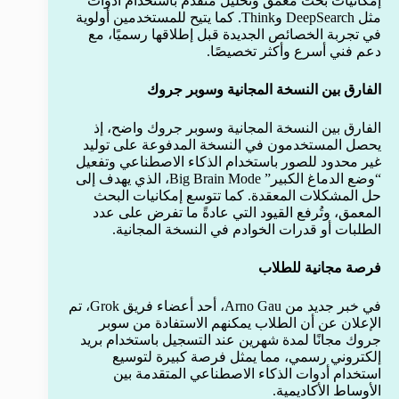
إمكانيات بحث معمق وتحليل متقدم باستخدام أدوات
مثل DeepSearch وThink. كما يتيح للمستخدمين أولوية
في تجربة الخصائص الجديدة قبل إطلاقها رسميًا، مع
دعم فني أسرع وأكثر تخصيصًا.
الفارق بين النسخة المجانية وسوبر جروك
الفارق بين النسخة المجانية وسوبر جروك واضح، إذ
يحصل المستخدمون في النسخة المدفوعة على توليد
غير محدود للصور باستخدام الذكاء الاصطناعي وتفعيل
“وضع الدماغ الكبير” Big Brain Mode، الذي يهدف إلى
حل المشكلات المعقدة. كما تتوسع إمكانيات البحث
المعمق، وتُرفع القيود التي عادةً ما تفرض على عدد
الطلبات أو قدرات الخوادم في النسخة المجانية.
فرصة مجانية للطلاب
في خبر جديد من Arno Gau، أحد أعضاء فريق Grok، تم
الإعلان عن أن الطلاب يمكنهم الاستفادة من سوبر
جروك مجانًا لمدة شهرين عند التسجيل باستخدام بريد
إلكتروني رسمي، مما يمثل فرصة كبيرة لتوسيع
استخدام أدوات الذكاء الاصطناعي المتقدمة بين
الأوساط الأكاديمية.