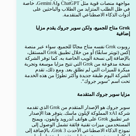
مواجهة منصات قوية مثل ChatGPT وGemini AI، خاصة
في ظل الطلب المتزايد من الطلاب والباحثين على
أدوات الذكاء الاصطناعي المتقدمة.
Grok متاح للجميع، ولكن سوبر جروك يقدم مزايا
إضافية
روبوت Grok نفسه متاح مجانًا للجميع، سواء عبر منصة
إكس (تويتر سابقًا) أو من خلال تطبيق Grok المستقل،
بالإضافة إلى نسخة الويب الخاصة به. كما توفر الشركة
نسخة مدفوعة من Grok التي تتيح مزايا موسعة وتجربة
مبكرة للميزات التي لم تطلق بعد. ومع ذلك، تقدم
الشركة اليوم طبقة جديدة وأكثر تطورًا من هذه الخدمة
تحت اسم “سوبر جروك”.
مزايا سوبر جروك المتقدمة
سوبر جروك هو الإصدار المتقدم من Grok الذي تقدمه
شركة xAI المملوكة لإيلون ماسك. يتوفر هذا الإصدار
عبر تطبيق Grok على هواتف أندرويد وآيفون، ويمنح
المستخدمين ميزات تقنية فائقة تشمل الوصول إلى
نموذج الذكاء الاصطناعي الأحدث Grok 3، بالإضافة إلى