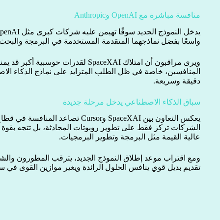
منافسة مباشرة مع OpenAI وAnthropic
واسعًا بفضل نماذجهما المتقدمة المستخدمة في البرمجة والبحث 
ويرى مراقبون أن امتلاك SpaceXAI لقدرات حو
المنافسين، خاصة في ظل الطلب المتزايد على نماذج الذكاء الاصط
دقيقة وسريعة.
سباق الذكاء الاصطناعي يدخل مرحلة جديدة
يعكس التعاون بين SpaceXAI وCursor تصاع
الشركات تركز فقط على تطوير روبوتات المحادثة، بل تتجه بق
عالية القيمة مثل البرمجة وتطوير البرمجيات.
ومع اقتراب موعد إطلاق النموذج الجديد، يترقب المطورون وال
تقديم بديل قوي ينافس الحلول الرائدة ويغير موازين القوى في س