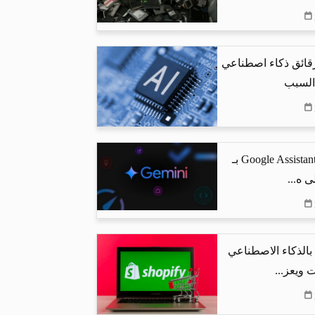
رقائق ذكاء اصطناعي
 السبب
جوجل تستبدل Google Assistant بـ
البحث بالذكاء الاصطناعي
 ويعز...