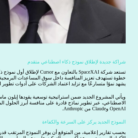
شراكة جديدة لإطلاق نموذج ذكاء اصطناعي متقدم
تستعد شركة SpaceXAI بالتعاون مع r
خطوة تستهدف تعزيز المنافسة داخل سوق المساعدات البرمجية ا
يشهد نموًا متسارعًا مع تزايد اعتماد الشركات على أدوات تطوير ا
ويأتي المشروع الجديد ضمن استراتيجية توسعية يقودها إيلون م
OpenAI وClaude من Anthropic.
النموذج الجديد يركز على السرعة والكفاءة
بحسب تقارير إعلامية، من المتوقع أن يوفر النموذج المرتقب قدر