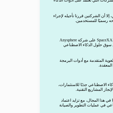
لشركات التي تعتمد على أدوات الذكاء
لا أن الشركتين قررتا تأجيله لإجراء
ه رسميًا للمستخدمين.
جاء الإعلان عن النموذج الجديد بعد صفقة استحواذ ضخمة نفذتها SpaceXAI على شركة Anysphere
رها داخل سوق حلول الذكاء الاصطناعي
وية المتقدمة مع أدوات البرمجة
 المعقدة.
اء الاصطناعي جذبًا للاستثمارات،
نجاز المشاريع التقنية.
في هذا المجال، مع تزايد اعتماد
عي في عمليات التطوير والصيانة