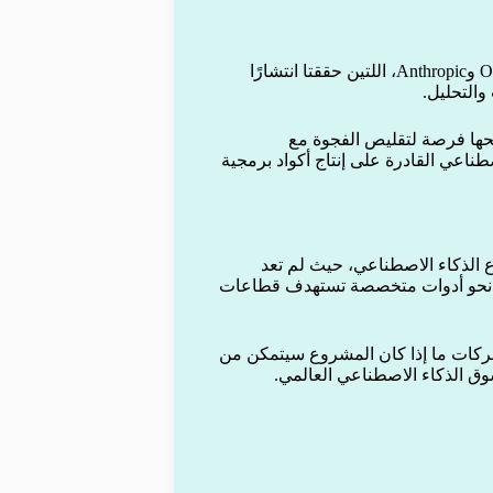
يدخل النموذج الجديد سوقًا تهيمن عليه شركات كبرى مثل OpenAI وAnthropic، اللتين حققتا انتشارًا
والتحليل.
سبية أكبر قد يمنحها فرصة لتقليص الفجوة مع
ناعي القادرة على إنتاج أكواد برمجية
د المنافسة في قطاع الذكاء الاصطناعي، حيث لم تعد
وة نحو أدوات متخصصة تستهدف قطاعات
شركات ما إذا كان المشروع سيتمكن من
وق الذكاء الاصطناعي العالمي.