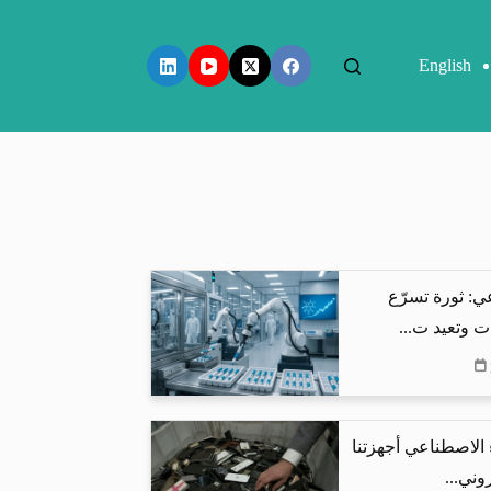
English
ي: ثورة تسرّع
ت وتعيد ت...
 الاصطناعي أجهزتنا
وني...