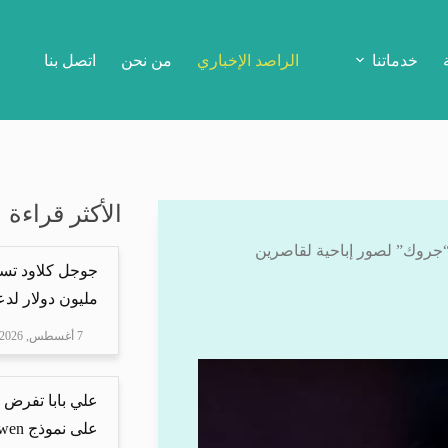
خدماتنا
الراصد الإخباري
من نحن
اتصل بنا
الأكثر قراءة
“جروك” لصور إباحية لقاصرين
مليون دولار لدعم Mire
7 أغسطس, 2026
علي بابا تفرض 
على نموذج Qwen