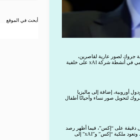
أبحث في الموقع
دشة جروك لصور عارية لقاصرين،
بالتزامن مع إعلان المدعي العام لولاية كاليفورنيا فتح تحقيق رسمي في أنشطة شركة xAI على خلفية
ول أوروبية، إضافة إلى ماليزيا
ك لتحويل صور نساء وأحيانًا أطفال
احدة تقريبًا كل دقيقة على “إكس”، فيما أظهر رصد
منفصل نشر ما يصل إلى 6700 صورة في الساعة خلال يوم واحد. وتعود ملكية “إكس” و”xAI” إلى