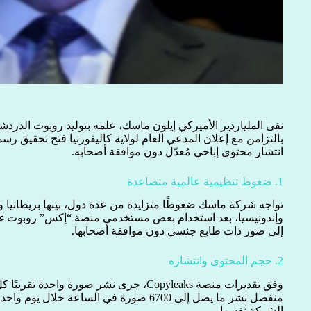
نفى الملياردير الأميركي إيلون ماسك، علمه بتوليد روبوت الدر
انتشار محتوى إباحي مُعدّل دون موافقة أصحابه.
1. ضغوط تنظيمية عالمية متصاعدة
تواجه شركة ماسك ضغوطًا متزايدة من عدة دول، بينها بريطانيا ود
وإندونيسيا، بعد استخدام بعض مستخدمي منصة “إكس” روبوت غرو
إلى صور ذات طابع جنسي دون موافقة أصحابها.
2. حجم المحتوى وانتشاره
وفق تقديرات منصة Copyleaks، جرى نشر صورة و
الشركة نفسها.