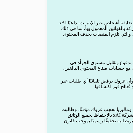
قال روب بونتا، المدعي العام لكاليفورنيا، إن المحتوى استُخدم لمضايقة أشخاص عبر الإنترنت، داعيًا xAI
ة بالقوانين المعمول بها، بما في ذلك
 والتي تلزم المنصات بحذف المحتوى
راك مدفوع وتقليل مستوى الجرأة في
ة مع حسابات صناع المحتوى البالغين.
أن غروك يرفض تلقائيًا أي طلبات غير
ُعالج فور اكتشافها.
وماليزيا بحجب غروك مؤقتًا، وطالبت
الهند باتخاذ إجراءات فنية عاجلة، بينما أمرت المفوضية الأوروبية شركة xAI بالاحتفاظ بجميع الوثائق
ريطانية تحقيقًا رسميًا بموجب قانون