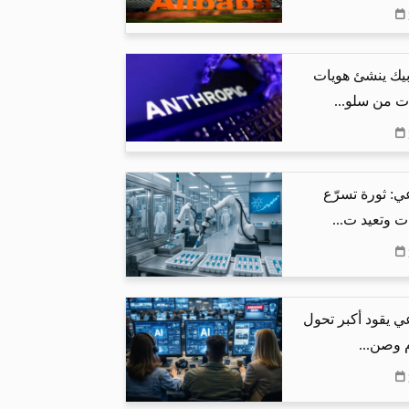
بيك ينشئ هويات
ت من سلو...
ي: ثورة تسرّع
ت وتعيد ت...
ي يقود أكبر تحول
م وصن...