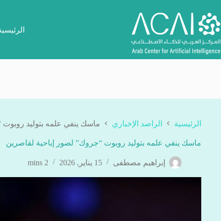
لتجاوز
لى
لمحتوى
الرئيسية
الرئيسية
الراصد الإخباري
ماسك ينفي علمه بتوليد روبوت 
ماسك ينفي علمه بتوليد روبوت “جروك” لصور إباحية لقاصرين
إبراهيم مصطفى
15 يناير, 2026
2 mins