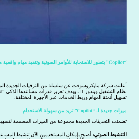
“Copilot” يتطور للاستجابة للأوامر الصوتية وتنفيذ مهام واقعية من سطح المكتب
أعلنت شركة مايكروسوفت عن سلسلة من الترقيات الجديدة المع
تسهيل أتمتة المهام وربط الخدمات عبر الأجهزة المختلفة.
ميزات جديدة لـ “Copilot” تزيد من سهولة الاستخدام
تضمنت التحديثات الجديدة مجموعة من الميزات المصممة لتسهيل
التنشيط الصوتي: