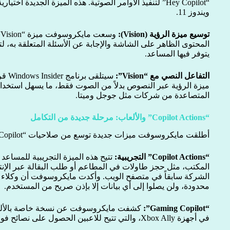
“Hey Copilot” لتنفيذ الأوامر الصوتية. هذه الميزة الجديد
ويندوز 11.
توسيع ميزة الرؤية (Vision):
المحتوى الظاهر على الشاشة والإجابة عن الأسئلة المتعلقة به، ل
يتوفر فيها المساعد.
التفاعل النصي مع “Vision”:
سيتلق
ميزة الرؤية عبر النصوص بدلاً من الصوت فقط، ما يسهل استخدا
المتصاعدة من شركات مثل جوجل وميتا.
“Copilot Actions” والألعاب: مرحلة جديدة من التكامل
أطلقت مايكروسوفت ميزات جديدة توسع من صلاحيات “Copilot” لتنفيذ مهام عملية أكثر تعقيداً:
“Copilot Actions” التجريبية:
تتيح هذه الميزة التجريبية للمساع
المكتب، مثل حجز طاولات في المطاعم أو طلب البقالة عبر الإنتر
الشركة سابقاً في متصفح الويب. وأكدت مايكروسوفت أن وكلاء 
محدودة، ولن يصلوا إلى أي بيانات إلا بإذن صريح من المستخدم.
“Gaming Copilot”:
كشفت مايكروسوفت عن نسخة خاصة بالألعا
في أجهزة Xbox Ally، والتي تتيح للاعبين الحصول على نصائح فورية وتوصيات ومساعدة أثناء اللعب.