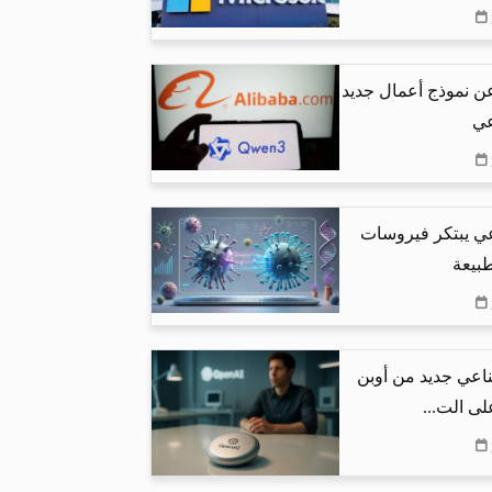
عن نموذج أعمال جديد
عي
عي يبتكر فيروسات
طبيعة
اعي جديد من أوبن
لى الت...