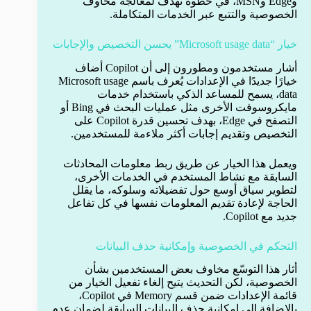
وEdge وMSN، في خطوة تهدف لمعالجة مخاوف
الخصوصية والتتبع عبر الخدمات المتكاملة.
خيار “Microsoft usage data” يحسن التخصيص والإجابات
أشار مستخدمون ومطورون إلى أن Copilot أضاف
خيارًا جديدًا في الإعدادات يُعرف باسم Microsoft usage
data، يسمح للمساعد الذكي باستخدام خدمات
مايكروسوفت الأخرى مثل عمليات البحث في Bing أو
التصفح في Edge، بهدف تحسين قدرة Copilot على
التخصيص وتقديم إجابات أكثر ملاءمة للمستخدمين.
ويعمل هذا الخيار عن طريق ربط معلومات المحادثات
السابقة مع نشاط المستخدم في الخدمات الأخرى،
لتطوير سياق أوسع حول تفضيلاته وسلوكه، ما يقلل
الحاجة لإعادة تقديم المعلومات نفسها في كل تفاعل
جديد مع Copilot.
التحكم في الخصوصية وإمكانية حذف البيانات
أثار هذا التوسّع مخاوف بعض المستخدمين بشأن
الخصوصية، لكن التحديث يتيح إلغاء تفعيل الخيار من
قائمة الإعدادات ضمن قسم Memory في Copilot،
بالإضافة إلى إمكانية حذف البيانات السابقة لضمان عدم