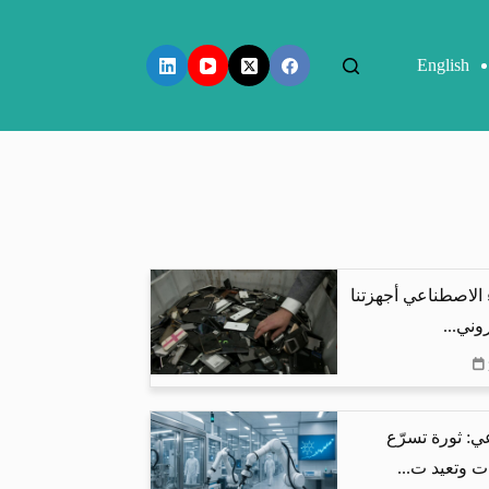
English
 الاصطناعي أجهزتنا
وني...
ي: ثورة تسرّع
ت وتعيد ت...