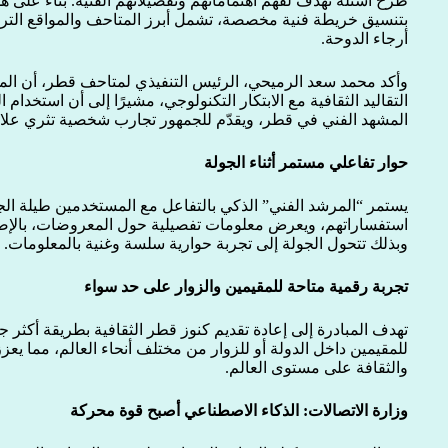
طرح أسئلة تهدف لفهم اهتماماتهم وتفضيلاتهم الفنية. بناءً على ه
بتنسيق خريطة فنية مخصصة، تشمل أبرز المتاحف والمواقع التراثي
أرجاء الدوحة.
وأكد محمد سعد الرميحي، الرئيس التنفيذي لمتاحف قطر، أن الم
التقاليد الثقافية مع الابتكار التكنولوجي، مشيرًا إلى أن استخدام
المشهد الفني في قطر، ويقدّم للجمهور تجارب شخصية تثري علاقته
حوار تفاعلي مستمر أثناء الجولة
يستمر “المرشد الفني” الذكي بالتفاعل مع المستخدمين طيلة الج
استفساراتهم، ويعرض معلومات تفصيلية حول المعروضات، بالإضا
وبذلك تتحول الجولة إلى تجربة حوارية سلسة وغنية بالمعلومات.
تجربة رقمية متاحة للمقيمين والزوار على حد سواء
تهدف المبادرة إلى إعادة تقديم كنوز قطر الثقافية بطريقة أكثر ج
للمقيمين داخل الدولة أو للزوار من مختلف أنحاء العالم، مما يع
والثقافة على مستوى العالم.
وزارة الاتصالات: الذكاء الاصطناعي أصبح قوة محركة