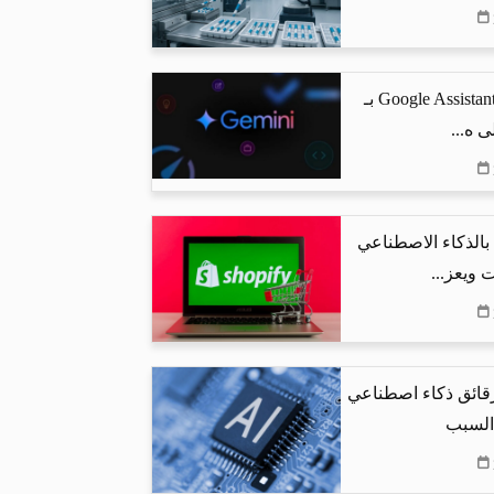
جوجل تستبدل Google Assistant بـ
البحث بالذكاء الاصطناعي
 ويعز...
رقائق ذكاء اصطناعي
 السبب