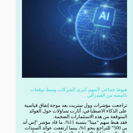
هبوط جماعي لأسهم كبرى الشركات وسط توقعات
غامضة من الفيدرالي
تراجعت مؤشرات وول ستريت بعد موجة إنفاق قياسية
على الذكاء الاصطناعي، أثارت تساؤلات حول العوائد
المتوقعة من هذه الاستثمارات الضخمة.
فقد هبط سهم “ميتا” بنسبة 11%، ما قاد مؤشر “إس آند
بي 500” للتراجع بنحو 1%، بينما ارتفعت عوائد السندات