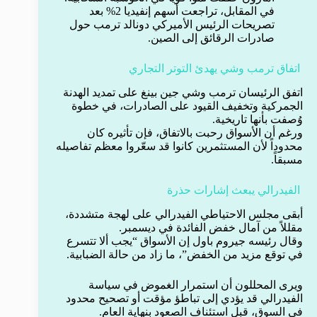
في المقابل، تراجعت أسهم إنفيديا 2% بعد
تصريحات الرئيس الأميركي دونالد ترمب حول
صادرات الرقائق إلى الصين.
اتفاق ترمب وشي يهدئ التوتر التجاري
اتفق الرئيسان ترمب وشي جين بينغ على تمديد الهدنة
الجمركية وتخفيف القيود على الصادرات، في خطوة
وُصفت بأنها تاريخية.
ورغم أن الأسواق رحبت بالاتفاق، فإن تأثيره كان
محدوداً لأن المستثمرين كانوا قد سعّروا معظم تفاصيله
مسبقاً.
الفيدرالي يبعث إشارات حذرة
أبقى مجلس الاحتياطي الفيدرالي على لهجة متشددة،
مقللاً من آمال خفض الفائدة في ديسمبر.
وقال رئيسه جيروم باول إن الأسواق “يجب ألا تتسرع
في توقع مزيد من الخفض”، ما زاد من حالة الضبابية.
ويرى المحللون أن استمرار الغموض في سياسة
الفيدرالي قد يؤدي إلى تباطؤ مؤقت أو تصحيح محدود
في السوق، قبل استئناف الصعود بنهاية العام.