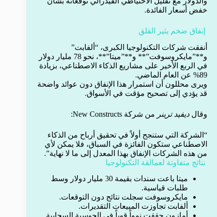
والدولار مع تقليل الاحتياطي الفيدرالي توقعاته بشأن
خفض أسعار الفائدة.
إنفاق ضخم يثير القلق
أنفقت شركات التكنولوجيا الكبرى، “ألفابت”
و**”مايكروسوفت”** و**”ميتا”**، نحو 78 مليار دولار
في الربع الأخير على مشاريع الذكاء الاصطناعي، بزيادة
89% عن العام الماضي.
ويرى محللون أن استمرار هذا الإنفاق دون عوائد واضحة
قد يؤدي إلى تصحيح مؤقت في الأسواق.
وقال
ديفيد ترينر
من شركة New Constructs:
“الشركة التي ستنجح أولاً في تحقيق أرباح من الذكاء
الاصطناعي ستكون الفائزة في السباق، فلا يمكن لأي
من هذه الشركات الإنفاق بهذا المعدل إلى ما لا نهاية”.
نتائج متفاوتة لعمالقة التكنولوجيا
ميتا باعت سندات بقيمة 30 مليار دولار وسط
طلبات قياسية.
مايكروسوفت سجلت نتائج دون التوقعات.
ألفابت تجاوزت المبيعات التقديرات.
أمازون حققت نمواً قوياً في الحوسبة السحابية.