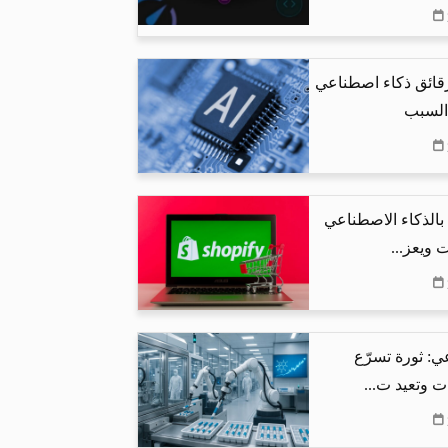
رقائق ذكاء اصطناعي
 السبب
البحث بالذكاء الاصطناعي
 ويعز...
ي: ثورة تسرّع
ت وتعيد ت...