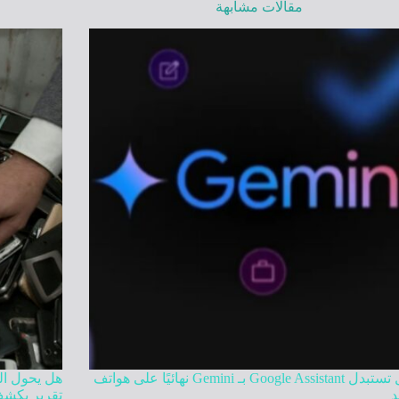
مقالات مشابهة
جوجل تستبدل Google Assistant بـ Gemini نهائيًا على هواتف
هل يحول الذ
د
تقرير يكشف