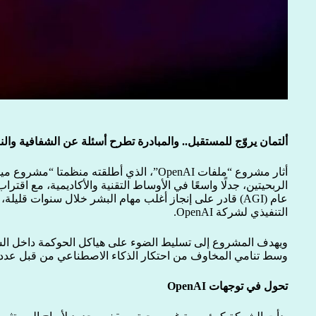
ألتمان يروّج للمستقبل.. والمبادرة تطرح أسئلة عن الشفافية والن
أثار مشروع “ملفات OpenAI”، الذي أطلقته منظمت
الربحيتين، جدلًا واسعًا في الأوساط التقنية والأكاديمية، مع اقت
عام (AGI) قادر على إنجاز أغلب مهام البشر خلال سنوات قليلة
التنفيذي لشركة OpenAI.
ويهدف المشروع إلى تسليط الضوء على هياكل الحوكمة داخل الشركة
وسط تنامي المخاوف من احتكار الذكاء الاصطناعي من قبل عدد 
تحول في توجهات OpenAI