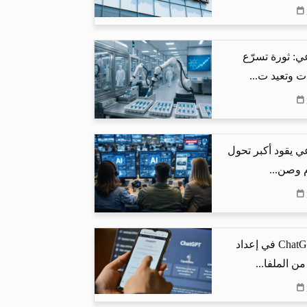
ي: ثورة تسرّع
ت وتعيد ت...
ي يقود أكبر تحول
م وصن...
كيف يساعد ChatGPT في إعداد
من الملفا...