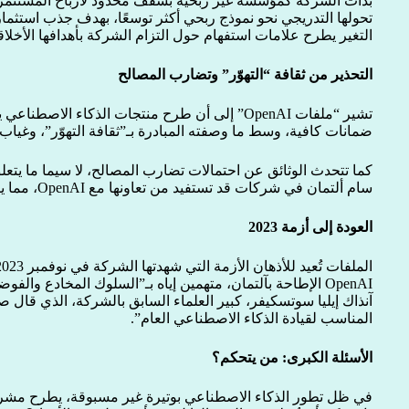
بدأت الشركة كمؤسسة غير ربحية بسقف محدود لأرباح المستثمرين
تحولها التدريجي نحو نموذج ربحي أكثر توسعًا، بهدف جذب استثمار
التغير يطرح علامات استفهام حول التزام الشركة بأهدافها الأخلاقية
التحذير من ثقافة “التهوّر” وتضارب المصالح
تشير “ملفات OpenAI” إلى أن طرح منتجات الذكاء الا
ضمانات كافية، وسط ما وصفته المبادرة بـ”ثقافة التهوّر”، وغياب
كما تتحدث الوثائق عن احتمالات تضارب المصالح، لا سيما ما يت
سام ألتمان في شركات قد تستفيد من تعاونها مع OpenAI، مما يثير مخاوف بشأن النزاهة والشفافية.
العودة إلى أزمة 2023
OpenAI الإطاحة بآلتمان، متهمين إياه بـ”السلوك المخادع وا
آنذاك إيليا سوتسكيفر، كبير العلماء السابق بالشركة، الذي قال 
المناسب لقيادة الذكاء الاصطناعي العام”.
الأسئلة الكبرى: من يتحكم؟
في ظل تطور الذكاء الاصطناعي بوتيرة غير مسبوقة، يطرح مشروع “ملفات OpenAI” س