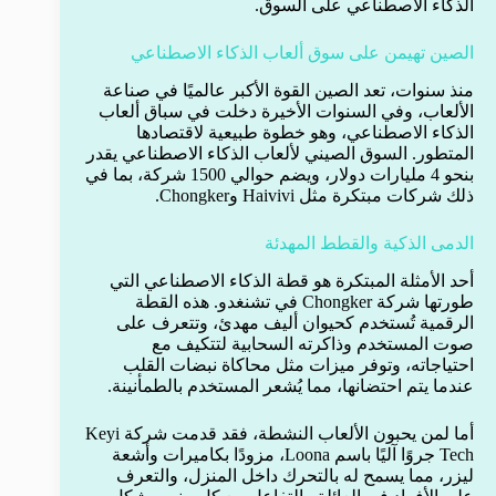
الذكاء الاصطناعي على السوق.
الصين تهيمن على سوق ألعاب الذكاء الاصطناعي
منذ سنوات، تعد الصين القوة الأكبر عالميًا في صناعة
الألعاب، وفي السنوات الأخيرة دخلت في سباق ألعاب
الذكاء الاصطناعي، وهو خطوة طبيعية لاقتصادها
المتطور. السوق الصيني لألعاب الذكاء الاصطناعي يقدر
بنحو 4 مليارات دولار، ويضم حوالي 1500 شركة، بما في
ذلك شركات مبتكرة مثل Haivivi وChongker.
الدمى الذكية والقطط المهدئة
أحد الأمثلة المبتكرة هو قطة الذكاء الاصطناعي التي
طورتها شركة Chongker في تشنغدو. هذه القطة
الرقمية تُستخدم كحيوان أليف مهدئ، وتتعرف على
صوت المستخدم وذاكرته السحابية لتتكيف مع
احتياجاته، وتوفر ميزات مثل محاكاة نبضات القلب
عندما يتم احتضانها، مما يُشعر المستخدم بالطمأنينة.
أما لمن يحبون الألعاب النشطة، فقد قدمت شركة Keyi
Tech جروًا آليًا باسم Loona، مزودًا بكاميرات وأشعة
ليزر، مما يسمح له بالتحرك داخل المنزل، والتعرف