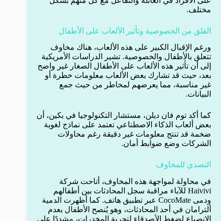
على الأفراد في العائلة والتفاعل مع كل منهم بشكل
مختلف.
القلق من الخصوصية وتأثير الألعاب على الأطفال
ورغم الإقبال الكبير على هذه الألعاب، هناك مخاوف
تتعلق بالأطفال والخصوصية. تشير الدراسات الأمريكية
إلى أن تأثير هذه الألعاب على الأطفال الصغار غير واضح
بعد، حيث قد تشارك بعض الألعاب معلومات خطرة أو
غير مناسبة، مما يعرضهم لمخاطر من حيث جمع
البيانات.
كما أكد توم فان ديلن، مستشار التكنولوجيا في بكين، أن
بعض ألعاب الذكاء الاصطناعي تعتمد على نماذج لغوية
ضخمة قد تنتج معلومات غير دقيقة رغم محاولات
الشركات وضع ضوابط أمان.
التصدي للمخاوف
في محاولة لمواجهة هذه المخاوف، أتاحت شركة
Haivivi للآباء مراقبة سجل المحادثات بين أطفالهم
ودمى CocoMate عبر تطبيق هاتف. كما أظهرت الدمية
ألترامان في أحد المحادثات، وهو يُنصح الأطفال بعدم
الانصياع لضغط الأصدقاء لتجربة المخدرات، مشددًا على