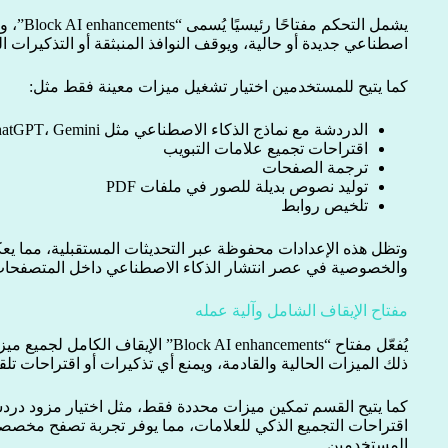
يشمل التح
اصطناعي جديدة أو حالية، ويوقف النوافذ المنبثقة أو التذكيرات الت
كما يتيح للمستخدمين اختيار تشغيل ميزات معينة فقط مثل:
الدردشة مع نماذج الذكاء الاصطناعي مثل Claude، ChatGPT، Gemini
اقتراحات تجميع علامات التبويب
ترجمة الصفحات
توليد نصوص بديلة للصور في ملفات PDF
تلخيص روابط
وتظل هذه الإعدادات محفوظة عبر التحديثات المستقبلية، مما يعكس 
والخصوصية في عصر انتشار الذكاء الاصطناعي داخل المتصفحات
مفتاح الإيقاف الشامل وآلية عمله
يُفعّل مفتاح “Block AI enhancements” الإ
ذلك الميزات الحالية والقادمة، ويمنع أي تذكيرات أو اقتراحات تلقا
كما يتيح القسم تمكين ميزات محددة فقط، مثل اختيار مزود درد
اقتراحات التجميع الذكي للعلامات، مما يوفر تجربة تصفح مخص
المستخدمين.