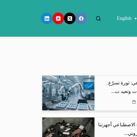
English
ي: ثورة تسرّع
ت وتعيد ت...
 الاصطناعي أجهزتنا
وني...