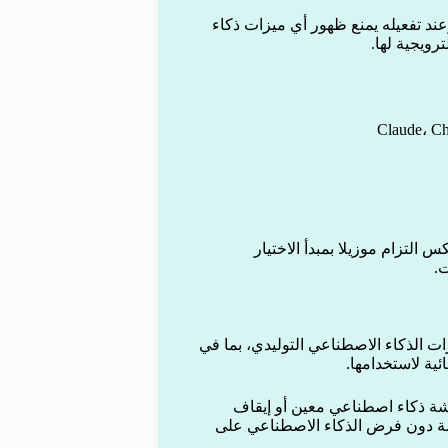
كم مفتاحًا رئيسيًا يُسمى “Block AI enhancements”، وعند تفعيله يمنع ظهور أي ميزات ذكاء
رويجية لها.
التزام موزيلا بمبدأ الاختيار
.
يقاف الكامل لجميع ميزات الذكاء الاصطناعي التوليدي، بما في
ئية لاستخدامها.
شة ذكاء اصطناعي معين أو إيقاف
صة دون فرض الذكاء الاصطناعي على